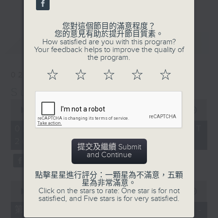
更多...
their works will be sampled in terms of composition
periods, contrasting genres or even pivotal points in
您對這個節目的滿意程度？
您的意見有助於提升節目質素。
their lives. Their fine music will inform our lives – their
最新
LATEST
How satisfied are you with this program?
Your feedback helps to improve the quality of
lives will inform our taste in fine music.
the program.
逢星期日晚上八至十時，「周日古典」將呈上作曲家
☆
☆
☆
☆
☆
02/08/2026
生平之作。其中有蜚聲國際者，亦有更具國民風格
Sunday Classics 周日古典
者。探討其作品之時，或以早中晚期音樂分野，或從
0
seconds
00:00
1:49:59
曲種不同立論，更有以人生轉折點著眼。所為者一：
of
1
02/08/2026 - 足本 Full (HKT
從人生觀美樂，以美樂論人生。
hour,
20:05 - 22:00)
49
提交及繼續 Submit
minutes,
and Continue
59
seconds
點擊星星進行評分：一顆星為不滿意，五顆
星為非常滿意。
0
Click on the stars to rate: One star is for not
seconds
00:00
55:00
satisfied, and Five stars is for very satisfied.
of
55
第一部份 Part 1 (HKT 20:05 -
minutes,