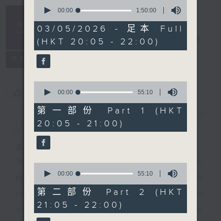
0
seconds
00:00
1:50:00
Sunday
of
Classics 周日
1
03/05/2026 - 足本 Full
hour,
古典
電台直播
(HKT 20:05 - 22:00)
50
minutes,
0
所有集數
seconds
0
您喜歡這個節目嗎?
seconds
00:00
55:10
of
55
第一部份 Part 1 (HKT
minutes,
簡介
GIST
20:05 - 21:00)
10
seconds
主持人：Yiu Yun-kwan 姚潤昆
Seemingly by chance, these ‘Sunday Classics’
0
seconds
00:00
55:10
episodes will uncover rarely played gems and rarely
of
55
第二部份 Part 2 (HKT
noticed facets of composers. Some enjoyed
minutes,
21:05 - 22:00)
10
international fame, some content being relatively local,
seconds