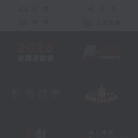
交 通
社 交
聯 絡
公眾回饋