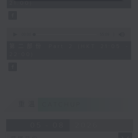
21:00)
0
seconds
0
seconds
00:00
55:09
of
55
第二部份 Part 2 (HKT 21:05 -
minutes,
22:00)
9
seconds
重溫
CATCHUP
05 - 08
2026