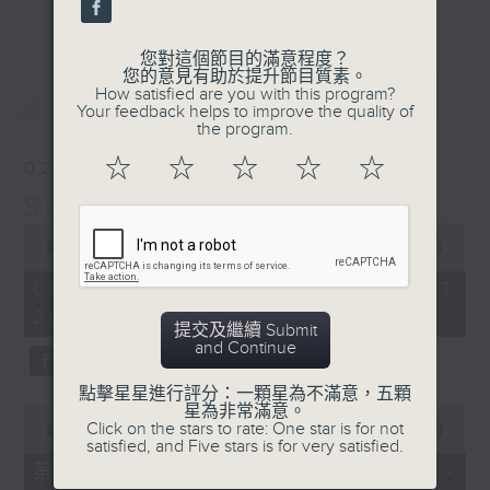
更多...
their works will be sampled in terms of composition
periods, contrasting genres or even pivotal points in
您對這個節目的滿意程度？
您的意見有助於提升節目質素。
their lives. Their fine music will inform our lives – their
最新
LATEST
How satisfied are you with this program?
Your feedback helps to improve the quality of
lives will inform our taste in fine music.
the program.
逢星期日晚上八至十時，「周日古典」將呈上作曲家
☆
☆
☆
☆
☆
02/08/2026
生平之作。其中有蜚聲國際者，亦有更具國民風格
Sunday Classics 周日古典
者。探討其作品之時，或以早中晚期音樂分野，或從
0
seconds
00:00
1:49:59
曲種不同立論，更有以人生轉折點著眼。所為者一：
of
1
02/08/2026 - 足本 Full (HKT
從人生觀美樂，以美樂論人生。
hour,
20:05 - 22:00)
49
提交及繼續 Submit
minutes,
and Continue
59
seconds
點擊星星進行評分：一顆星為不滿意，五顆
星為非常滿意。
0
Click on the stars to rate: One star is for not
seconds
00:00
55:00
satisfied, and Five stars is for very satisfied.
of
55
第一部份 Part 1 (HKT 20:05 -
minutes,