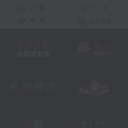
交 通
社 交
聯 絡
公眾回饋