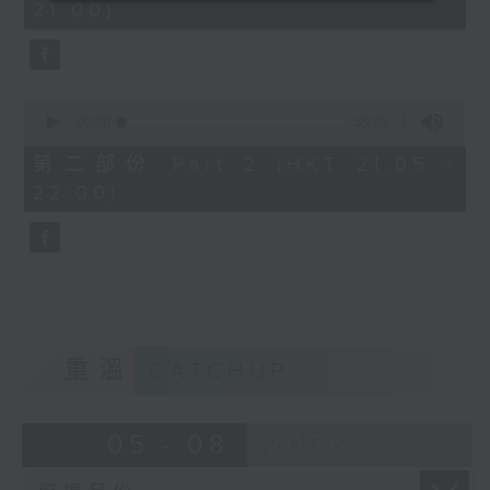
21:00)
0
seconds
0
seconds
00:00
55:09
of
55
第二部份 Part 2 (HKT 21:05 -
minutes,
22:00)
9
seconds
重溫
CATCHUP
05 - 08
2026