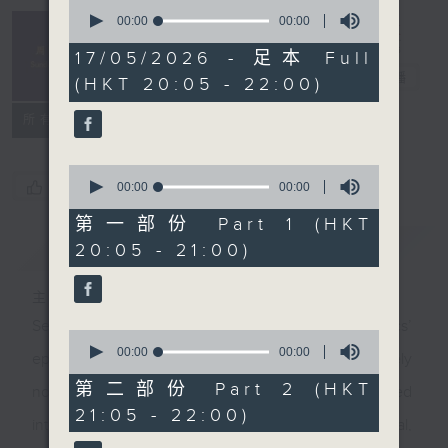
0
seconds
00:00
00:00
Sunday
of
Classics 周日
0
17/05/2026 - 足本 Full
seconds
古典
電台直播
(HKT 20:05 - 22:00)
所有集數
0
您喜歡這個節目嗎?
seconds
00:00
00:00
of
0
第一部份 Part 1 (HKT
seconds
簡介
GIST
20:05 - 21:00)
主持人：Yiu Yun-kwan 姚潤昆
Seemingly by chance, these ‘Sunday Classics’
0
seconds
00:00
00:00
episodes will uncover rarely played gems and rarely
of
0
第二部份 Part 2 (HKT
noticed facets of composers. Some enjoyed
seconds
21:05 - 22:00)
international fame, some content being relatively local,