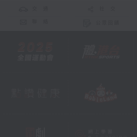
交 通
社 交
聯 絡
公眾回饋