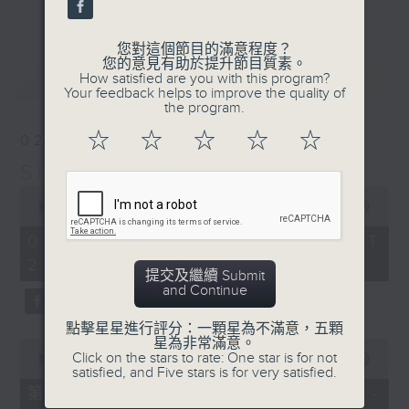
更多...
their works will be sampled in terms of composition
periods, contrasting genres or even pivotal points in
您對這個節目的滿意程度？
您的意見有助於提升節目質素。
their lives. Their fine music will inform our lives – their
最新
LATEST
How satisfied are you with this program?
Your feedback helps to improve the quality of
lives will inform our taste in fine music.
the program.
逢星期日晚上八至十時，「周日古典」將呈上作曲家
☆
☆
☆
☆
☆
02/08/2026
生平之作。其中有蜚聲國際者，亦有更具國民風格
Sunday Classics 周日古典
者。探討其作品之時，或以早中晚期音樂分野，或從
0
seconds
00:00
1:49:59
曲種不同立論，更有以人生轉折點著眼。所為者一：
of
1
02/08/2026 - 足本 Full (HKT
從人生觀美樂，以美樂論人生。
hour,
20:05 - 22:00)
49
提交及繼續 Submit
minutes,
and Continue
59
seconds
點擊星星進行評分：一顆星為不滿意，五顆
星為非常滿意。
0
Click on the stars to rate: One star is for not
seconds
00:00
55:00
satisfied, and Five stars is for very satisfied.
of
55
第一部份 Part 1 (HKT 20:05 -
minutes,