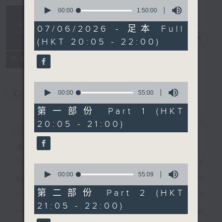
0
seconds
00:00
1:50:00
Sunday
of
Classics 周日
1
07/06/2026 - 足本 Full
hour,
古典
電台直播
(HKT 20:05 - 22:00)
50
minutes,
0
所有集數
seconds
0
您喜歡這個節目嗎?
seconds
00:00
55:00
of
55
第一部份 Part 1 (HKT
minutes,
簡介
GIST
20:05 - 21:00)
0
seconds
主持人：Yiu Yun-kwan 姚潤昆
Seemingly by chance, these ‘Sunday Classics’
0
seconds
00:00
55:09
episodes will uncover rarely played gems and rarely
of
55
第二部份 Part 2 (HKT
noticed facets of composers. Some enjoyed
minutes,
21:05 - 22:00)
9
international fame, some content being relatively local,
seconds