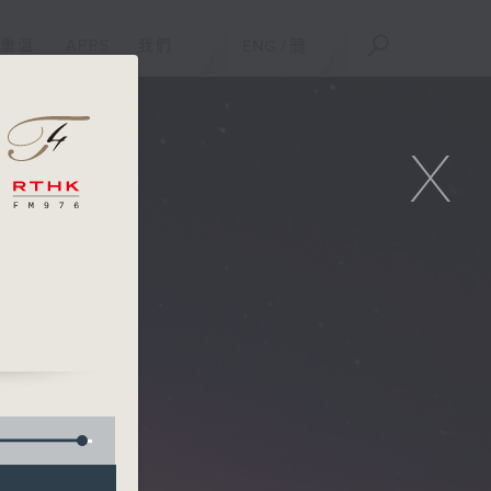
重溫
APPS
我們
ENG
/
簡
X