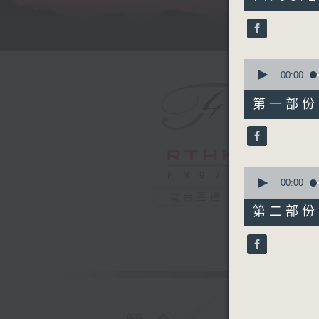
hour,
49
minutes,
59
seconds
90%
0
seconds
00:00
of
55
第一部份 P
minutes,
10
seconds
90%
0
seconds
00:00
of
電台直播
55
第二部份 P
minutes,
9
seconds
90%