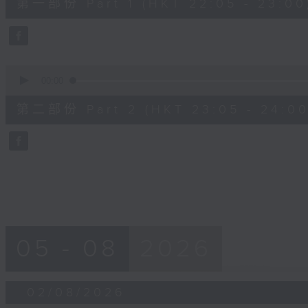
第一部份 Part 1 (HKT 22:05 - 23:00
minutes,
10
seconds
Volume
90%
0
seconds
00:00
of
55
第二部份 Part 2 (HKT 23:05 - 24:00
minutes,
9
seconds
Volume
90%
05 - 08
2026
02/08/2026