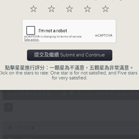
☆
☆
☆
☆
☆
送上精心挑選古典音樂，與大家共渡輕鬆愉快
02/08/2026
提交及繼續 Submit and Continue
Sunday Divertimento 星夜樂
點擊星星進行評分：一顆星為不滿意，五顆星為非常滿意。
lick on the stars to rate: One star is for not satisfied, and Five stars 
0
for very satisfied.
seconds
00:00
of
1
02/08/2026 - 足本 Full (HKT 22:05
hour,
50
minutes,
0
seconds
Volume
90%
0
seconds
00:00
of
55