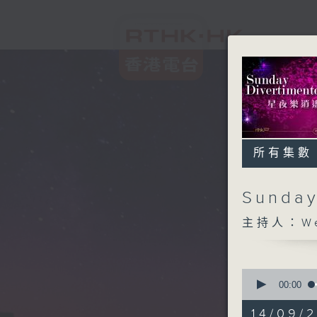
所有集數
Sunda
主持人：We
0
seconds
00:00
of
1
14/09/