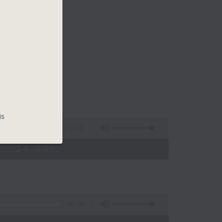
的週日晚上。
逍遙
is
1:50:00
 - 24:00)
55:10