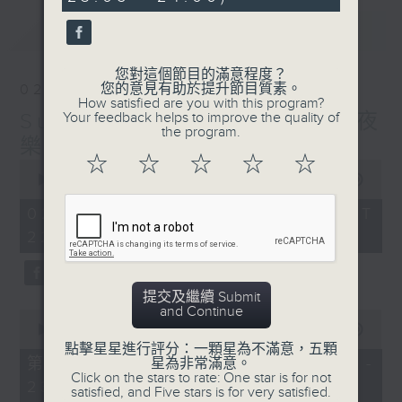
seconds
最新
LATEST
您對這個節目的滿意程度？
您的意見有助於提升節目質素。
02/08/2026
How satisfied are you with this program?
Sunday Divertimento 星夜
Your feedback helps to improve the quality of
the program.
樂逍遙
☆
☆
☆
☆
☆
0
seconds
00:00
1:50:00
of
1
02/08/2026 - 足本 Full (HKT
hour,
22:05 - 24:00)
50
minutes,
0
seconds
提交及繼續 Submit
and Continue
0
seconds
00:00
55:10
of
點擊星星進行評分：一顆星為不滿意，五顆
55
第一部份 Part 1 (HKT 22:05 -
星為非常滿意。
minutes,
Click on the stars to rate: One star is for not
23:00)
10
satisfied, and Five stars is for very satisfied.
seconds