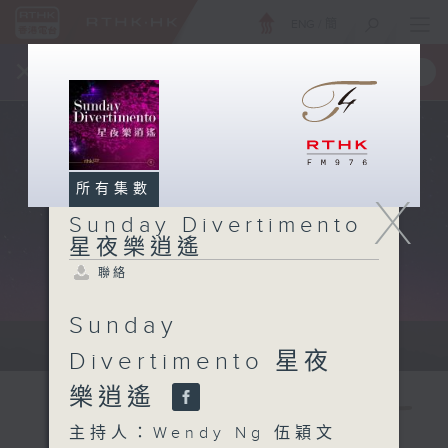
ENG
/
簡
×
全新 RTHK On The Go
取得
一手掌握 RTHK 電台、電視節目
所有集數
X
Sunday Divertimento
星夜樂逍遙
聯絡
Sunday
Sun 星期日 10pm-12am
Divertimento 星夜
樂逍遙
主持人：Wendy Ng 伍穎文