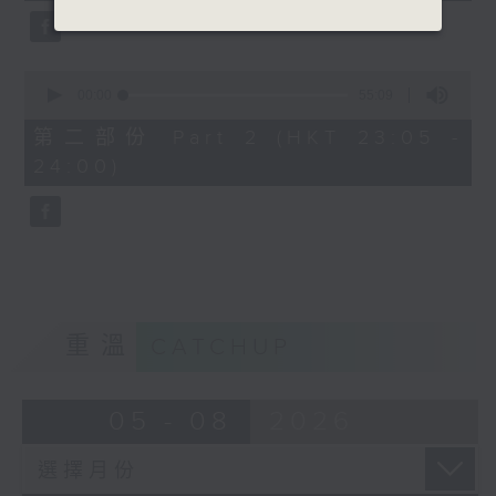
0
seconds
00:00
55:09
of
55
第二部份 Part 2 (HKT 23:05 -
minutes,
24:00)
9
seconds
重溫
CATCHUP
05 - 08
2026