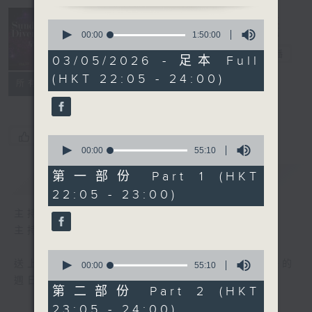
Sunday
0
seconds
Divertimento
00:00
1:50:00
of
星夜樂逍遙
電台直播
1
03/05/2026 - 足本 Full
hour,
(HKT 22:05 - 24:00)
50
聯絡
所有集數
minutes,
0
seconds
您喜歡這個節目嗎?
0
seconds
00:00
55:10
of
55
第一部份 Part 1 (HKT
簡介
GIST
minutes,
22:05 - 23:00)
10
seconds
主持人：Wendy Ng 伍穎文
主持：伍穎文
0
送上精心挑選古典音樂，與大家共渡輕鬆愉快的
seconds
00:00
55:10
of
週日晚上。
55
第二部份 Part 2 (HKT
minutes,
23:05 - 24:00)
10