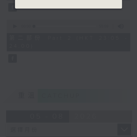
0
seconds
00:00
55:09
of
55
第二部份 Part 2 (HKT 23:05 -
minutes,
24:00)
9
seconds
重溫
CATCHUP
05 - 08
2026