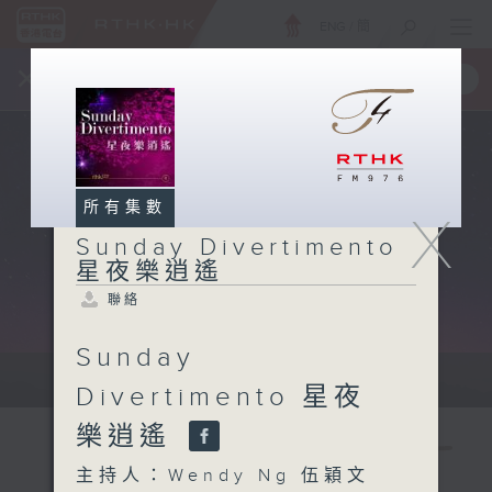
ENG
/
簡
×
全新 RTHK On The Go
取得
一手掌握 RTHK 電台、電視節目
所有集數
X
Sunday Divertimento
星夜樂逍遙
聯絡
Sunday
Sun 星期日 10pm-12am
Divertimento 星夜
樂逍遙
主持人：Wendy Ng 伍穎文