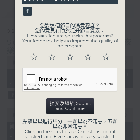
seconds
最新
LATEST
您對這個節目的滿意程度？
您的意見有助於提升節目質素。
02/08/2026
How satisfied are you with this program?
Sunday Divertimento 星夜
Your feedback helps to improve the quality of
the program.
樂逍遙
☆
☆
☆
☆
☆
0
seconds
00:00
1:50:00
of
1
02/08/2026 - 足本 Full (HKT
hour,
22:05 - 24:00)
50
minutes,
0
seconds
提交及繼續 Submit
and Continue
0
seconds
00:00
55:10
of
點擊星星進行評分：一顆星為不滿意，五顆
55
第一部份 Part 1 (HKT 22:05 -
星為非常滿意。
minutes,
Click on the stars to rate: One star is for not
23:00)
10
satisfied, and Five stars is for very satisfied.
seconds