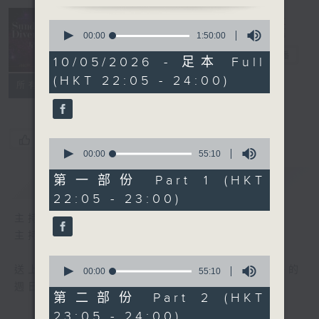
Sunday
0
seconds
Divertimento
00:00
1:50:00
of
星夜樂逍遙
電台直播
1
10/05/2026 - 足本 Full
hour,
(HKT 22:05 - 24:00)
50
聯絡
所有集數
minutes,
0
seconds
您喜歡這個節目嗎?
0
seconds
00:00
55:10
of
55
第一部份 Part 1 (HKT
簡介
GIST
minutes,
22:05 - 23:00)
10
seconds
主持人：Wendy Ng 伍穎文
主持：伍穎文
0
送上精心挑選古典音樂，與大家共渡輕鬆愉快的
seconds
00:00
55:10
of
週日晚上。
55
第二部份 Part 2 (HKT
minutes,
23:05 - 24:00)
10