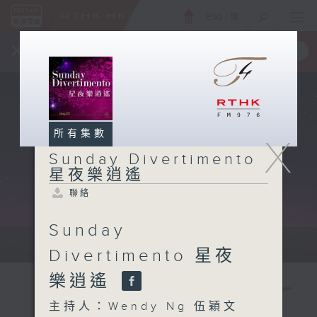
ENG
/
簡
×
全新 RTHK On The Go
取得
一手掌握 RTHK 電台、電視節目
所有集數
X
Sunday Divertimento
星夜樂逍遙
聯絡
Sunday
Sun 星期日 10pm-12am
Divertimento 星夜
樂逍遙
主持人：Wendy Ng 伍穎文