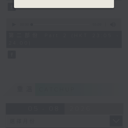
0
seconds
00:00
55:09
of
55
第二部份 Part 2 (HKT 23:05 -
minutes,
24:00)
9
seconds
重溫
CATCHUP
05 - 08
2026