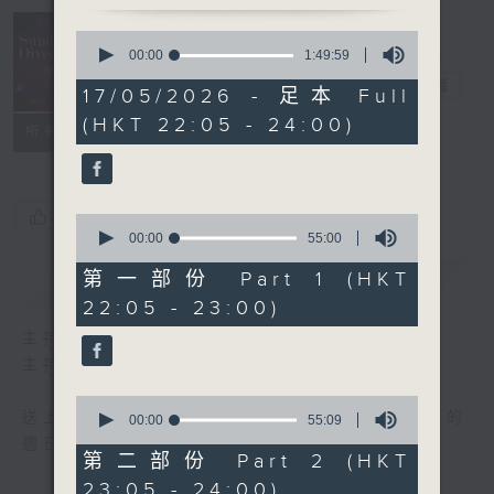
Sunday
0
seconds
Divertimento
00:00
1:49:59
of
星夜樂逍遙
電台直播
1
17/05/2026 - 足本 Full
hour,
(HKT 22:05 - 24:00)
49
聯絡
所有集數
minutes,
59
seconds
您喜歡這個節目嗎?
0
seconds
00:00
55:00
of
55
第一部份 Part 1 (HKT
簡介
GIST
minutes,
22:05 - 23:00)
0
seconds
主持人：Wendy Ng 伍穎文
主持：伍穎文
0
送上精心挑選古典音樂，與大家共渡輕鬆愉快的
seconds
00:00
55:09
of
週日晚上。
55
第二部份 Part 2 (HKT
minutes,
23:05 - 24:00)
9