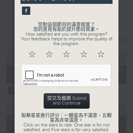
seconds
最新
LATEST
您對這個節目的滿意程度？
您的意見有助於提升節目質素。
02/08/2026
How satisfied are you with this program?
Sunday Divertimento 星夜
Your feedback helps to improve the quality of
the program.
樂逍遙
☆
☆
☆
☆
☆
0
seconds
00:00
1:50:00
of
1
02/08/2026 - 足本 Full (HKT
hour,
22:05 - 24:00)
50
minutes,
0
seconds
提交及繼續 Submit
and Continue
0
seconds
00:00
55:10
of
點擊星星進行評分：一顆星為不滿意，五顆
55
第一部份 Part 1 (HKT 22:05 -
星為非常滿意。
minutes,
Click on the stars to rate: One star is for not
23:00)
10
satisfied, and Five stars is for very satisfied.
seconds