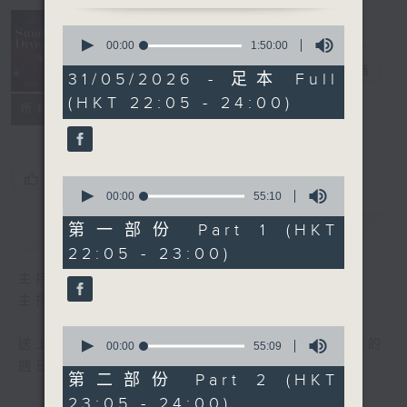
Sunday
0
seconds
Divertimento
00:00
1:50:00
of
星夜樂逍遙
電台直播
1
31/05/2026 - 足本 Full
hour,
(HKT 22:05 - 24:00)
50
聯絡
所有集數
minutes,
0
seconds
您喜歡這個節目嗎?
0
seconds
00:00
55:10
of
55
第一部份 Part 1 (HKT
簡介
GIST
minutes,
22:05 - 23:00)
10
seconds
主持人：Wendy Ng 伍穎文
主持：伍穎文
0
送上精心挑選古典音樂，與大家共渡輕鬆愉快的
seconds
00:00
55:09
of
週日晚上。
55
第二部份 Part 2 (HKT
minutes,
23:05 - 24:00)
9