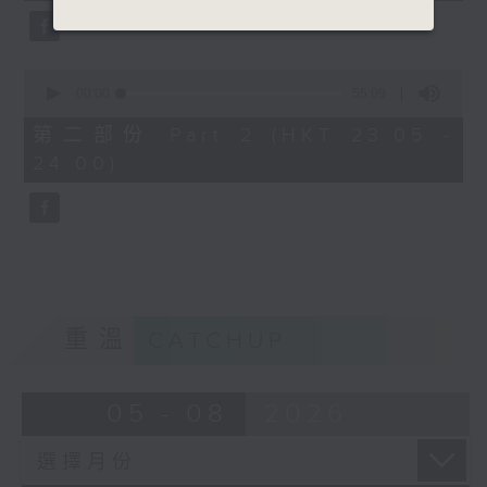
0
seconds
00:00
55:09
of
55
第二部份 Part 2 (HKT 23:05 -
minutes,
24:00)
9
seconds
重溫
CATCHUP
05 - 08
2026