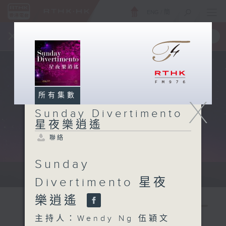
ENG
/
簡
×
全新 RTHK On The Go
取得
一手掌握 RTHK 電台、電視節目
所有集數
X
Sunday Divertimento
星夜樂逍遙
聯絡
Sunday
Sun 星期日 10pm-12am
Divertimento 星夜
樂逍遙
主持人：Wendy Ng 伍穎文