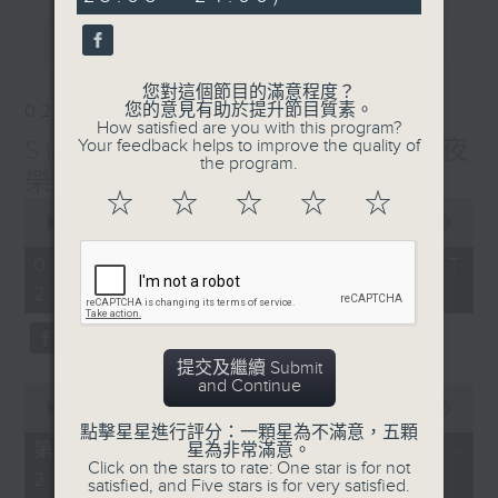
seconds
最新
LATEST
您對這個節目的滿意程度？
您的意見有助於提升節目質素。
02/08/2026
How satisfied are you with this program?
Sunday Divertimento 星夜
Your feedback helps to improve the quality of
the program.
樂逍遙
☆
☆
☆
☆
☆
0
seconds
00:00
1:50:00
of
1
02/08/2026 - 足本 Full (HKT
hour,
22:05 - 24:00)
50
minutes,
0
seconds
提交及繼續 Submit
and Continue
0
seconds
00:00
55:10
of
點擊星星進行評分：一顆星為不滿意，五顆
55
第一部份 Part 1 (HKT 22:05 -
星為非常滿意。
minutes,
Click on the stars to rate: One star is for not
23:00)
10
satisfied, and Five stars is for very satisfied.
seconds