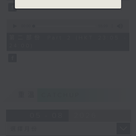
0
seconds
00:00
55:09
of
55
第二部份 Part 2 (HKT 23:05 -
minutes,
24:00)
9
seconds
重溫
CATCHUP
05 - 08
2026