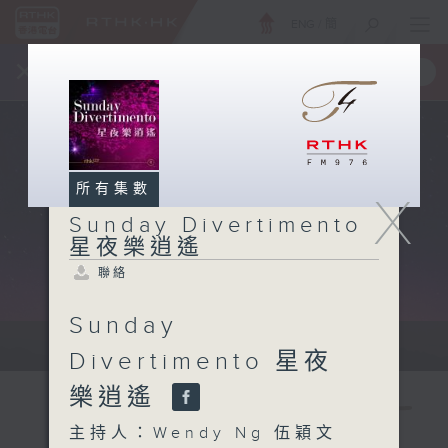
ENG
/
簡
×
全新 RTHK On The Go
取得
一手掌握 RTHK 電台、電視節目
所有集數
X
Sunday Divertimento
星夜樂逍遙
聯絡
Sunday
Sun 星期日 10pm-12am
Divertimento 星夜
樂逍遙
主持人：Wendy Ng 伍穎文