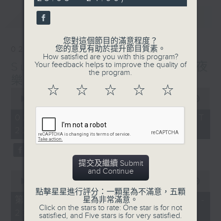
seconds
最新
LATEST
您對這個節目的滿意程度？
您的意見有助於提升節目質素。
02/08/2026
How satisfied are you with this program?
Sunday Divertimento 星夜
Your feedback helps to improve the quality of
the program.
樂逍遙
☆
☆
☆
☆
☆
0
seconds
00:00
1:50:00
of
1
02/08/2026 - 足本 Full (HKT
hour,
22:05 - 24:00)
50
minutes,
0
seconds
提交及繼續 Submit
and Continue
0
seconds
00:00
55:10
of
點擊星星進行評分：一顆星為不滿意，五顆
55
第一部份 Part 1 (HKT 22:05 -
星為非常滿意。
minutes,
Click on the stars to rate: One star is for not
23:00)
10
satisfied, and Five stars is for very satisfied.
seconds