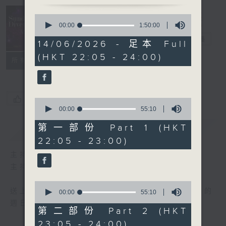
Sunday
0
seconds
Divertimento
00:00
1:50:00
of
星夜樂逍遙
電台直播
1
14/06/2026 - 足本 Full
hour,
(HKT 22:05 - 24:00)
50
聯絡
所有集數
minutes,
0
seconds
您喜歡這個節目嗎?
0
seconds
00:00
55:10
of
55
第一部份 Part 1 (HKT
簡介
GIST
minutes,
22:05 - 23:00)
10
seconds
主持人：Wendy Ng 伍穎文
主持：伍穎文
0
送上精心挑選古典音樂，與大家共渡輕鬆愉快的
seconds
00:00
55:10
of
週日晚上。
55
第二部份 Part 2 (HKT
minutes,
23:05 - 24:00)
10