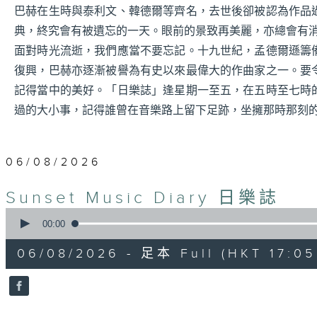
巴赫在生時與泰利文、韓德爾等齊名，去世後卻被認為作品
典，終究會有被遺忘的一天。眼前的景致再美麗，亦總會有
面對時光流逝，我們應當不要忘記。十九世紀，孟德爾遜籌
復興，巴赫亦逐漸被譽為有史以來最偉大的作曲家之一。要
記得當中的美好。「日樂誌」逢星期一至五，在五時至七時
過的大小事，記得誰曾在音樂路上留下足跡，坐擁那時那刻
06/08/2026
Sunset Music Diary 日樂誌
0
seconds
00:00
of
1
06/08/2026 - 足本 Full (HKT 17:05 
hour,
36
minutes,
59
seconds
Volume
90%