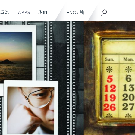
重溫
APPS
我們
ENG
/
簡