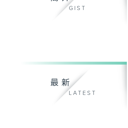
GIST
最新
LATEST