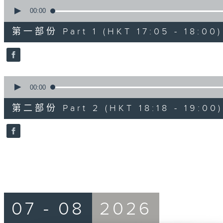
0
seconds
00:00
of
55
第一部份 Part 1 (HKT 17:05 - 18:00)
minutes,
0
seconds
Volume
90%
0
seconds
00:00
of
42
第二部份 Part 2 (HKT 18:18 - 19:00)
minutes,
9
seconds
Volume
90%
07 - 08
2026