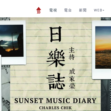
電視
電台
新聞
WEB+