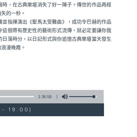
過時，在古典樂壇消失了好一陣子。傳世的作品再經
消失的一秒。
備並指揮演出《聖馬太受難曲》，成功令巴赫的作品
令這個帶有歷史性的藝術形式流傳，就必定要讓你我
的日落時分，以日記形式與你追憶古典樂壇當天發生
的浪漫晚霞。
1:36:59
- 19:00)