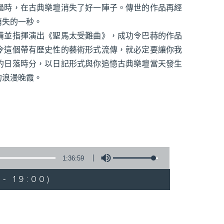
過時，在古典樂壇消失了好一陣子。傳世的作品再經
消失的一秒。
備並指揮演出《聖馬太受難曲》，成功令巴赫的作品
令這個帶有歷史性的藝術形式流傳，就必定要讓你我
的日落時分，以日記形式與你追憶古典樂壇當天發生
的浪漫晚霞。
1:36:59
- 19:00)