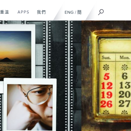
重溫
APPS
我們
ENG
/
簡