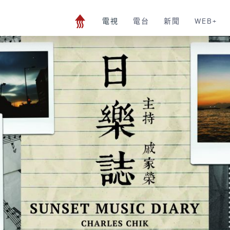
電視
電台
新聞
WEB+