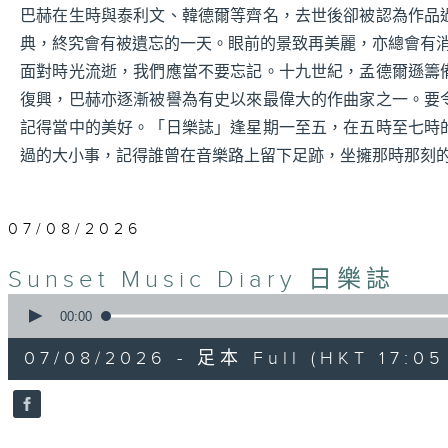
巴赫在生時與泰利文、韓德爾等齊名，去世後卻被認為作品
典，終究會有被遺忘的一天。眼前的景致再美麗，亦總會有
面對時光流逝，我們應當不要忘記。十九世紀，孟德爾遜籌
復興，巴赫亦逐漸被譽為有史以來最偉大的作曲家之一。要
記得當中的美好。「日樂誌」逢星期一至五，在五時至七時
過的大小事，記得誰曾在音樂路上留下足跡，坐擁那時那刻
07/08/2026
Sunset Music Diary 日樂誌
0
seconds
00:00
of
1
07/08/2026 - 足本 Full (HKT 17:05 
hour,
36
minutes,
59
seconds
Volume
90%