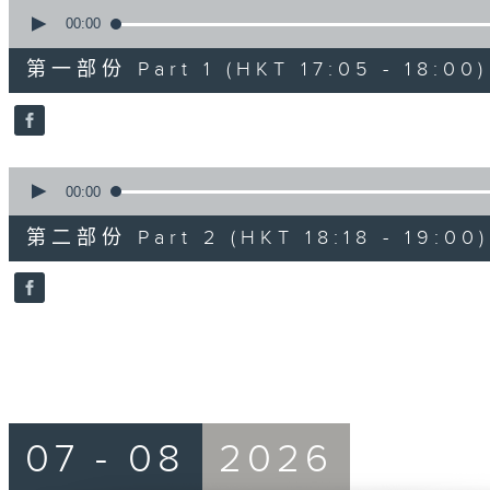
0
seconds
00:00
of
55
第一部份 Part 1 (HKT 17:05 - 18:00)
minutes,
0
seconds
Volume
90%
0
seconds
00:00
of
42
第二部份 Part 2 (HKT 18:18 - 19:00)
minutes,
9
seconds
Volume
90%
07 - 08
2026