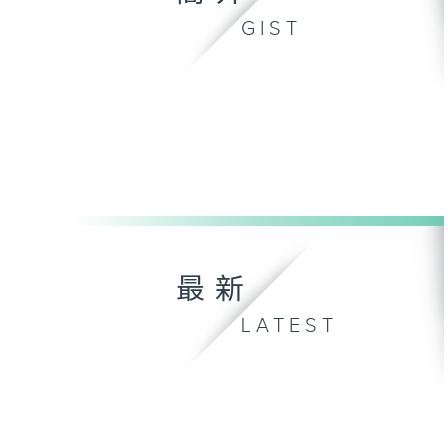
GIST
最新
LATEST