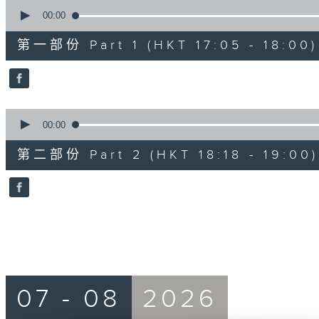
0
seconds
00:00
of
55
第一部份 Part 1 (HKT 17:05 - 18:00)
minutes,
0
seconds
Volume
90%
0
seconds
00:00
of
42
第二部份 Part 2 (HKT 18:18 - 19:00)
minutes,
9
seconds
Volume
90%
07 - 08
2026