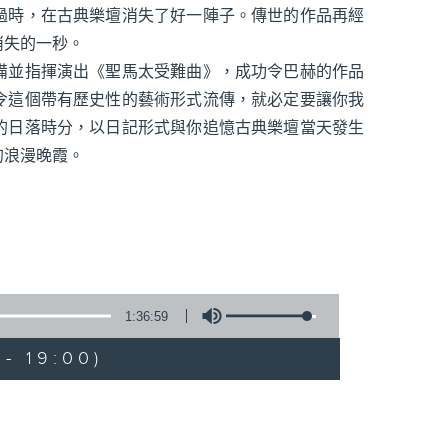
過時，在古典樂壇消失了好一陣子。傳世的作品再經
消失的一秒。
備並指揮演出《聖馬太受難曲》，成功令巴赫的作品
令這個帶有歷史性的藝術形式流傳，就必定要讓你我
的日落時分，以日記形式與你追憶古典樂壇當天發生
的浪漫晚霞。
1:36:59
- 19:00)