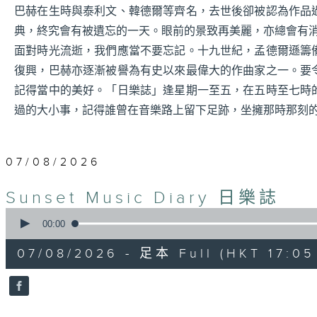
巴赫在生時與泰利文、韓德爾等齊名，去世後卻被認為作品
典，終究會有被遺忘的一天。眼前的景致再美麗，亦總會有
面對時光流逝，我們應當不要忘記。十九世紀，孟德爾遜籌
復興，巴赫亦逐漸被譽為有史以來最偉大的作曲家之一。要
記得當中的美好。「日樂誌」逢星期一至五，在五時至七時
過的大小事，記得誰曾在音樂路上留下足跡，坐擁那時那刻
07/08/2026
Sunset Music Diary 日樂誌
0
seconds
00:00
of
1
07/08/2026 - 足本 Full (HKT 17:05 
hour,
36
minutes,
59
seconds
Volume
90%