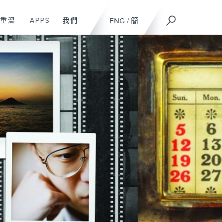
重溫
APPS
我們
ENG
/
簡