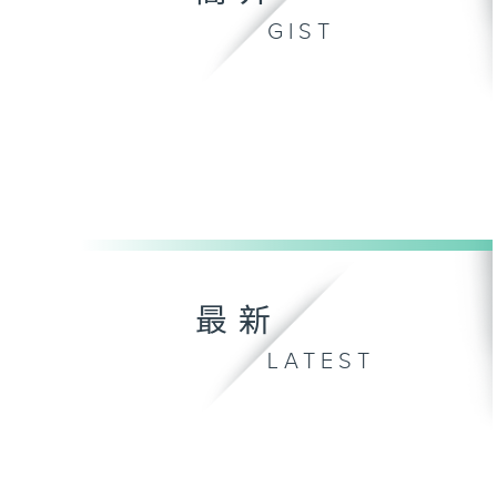
GIST
最新
LATEST