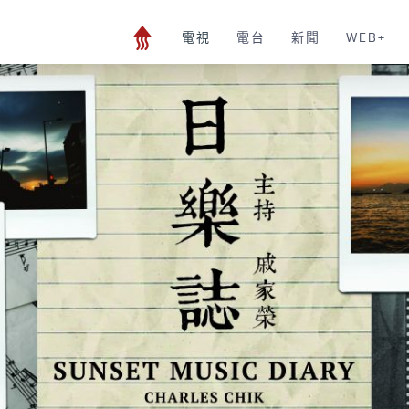
電視
電台
新聞
WEB+