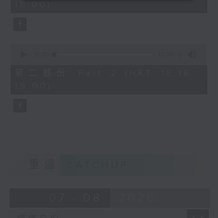
18:00)
0
seconds
0
seconds
00:00
42:09
of
42
第二部份 Part 2 (HKT 18:18 -
minutes,
19:00)
9
seconds
重溫
CATCHUP
07 - 08
2026