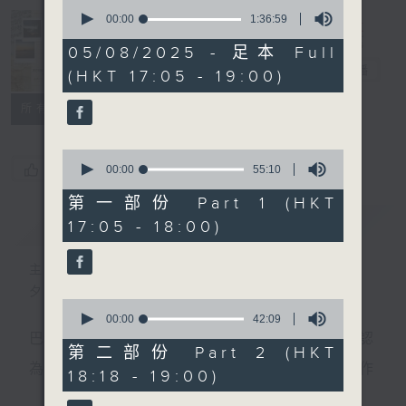
0
seconds
00:00
1:36:59
of
Sunset Music
1
05/08/2025 - 足本 Full
hour,
Diary 日樂誌
電台直播
(HKT 17:05 - 19:00)
36
minutes,
59
所有集數
seconds
0
您喜歡這個節目嗎?
seconds
00:00
55:10
of
55
第一部份 Part 1 (HKT
minutes,
簡介
GIST
17:05 - 18:00)
10
seconds
主持人：Charles Chik 戚家榮
夕陽無限好，只是近黃昏。
0
seconds
00:00
42:09
of
巴赫在生時與泰利文、韓德爾等齊名，去世後卻被認
42
第二部份 Part 2 (HKT
minutes,
為作品過時，在古典樂壇消失了好一陣子。傳世的作
18:18 - 19:00)
9
seconds
品再經典，終究會有被遺忘的一天。眼前的景致再美