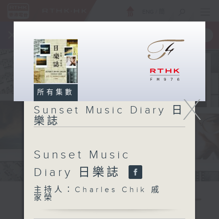
ENG
/
簡
×
全新 RTHK On The Go
取得
一手掌握 RTHK 電台、電視節目
所有集數
X
Sunset Music Diary 日
樂誌
Sunset Music
Diary 日樂誌
主持人：Charles Chik 戚
家榮