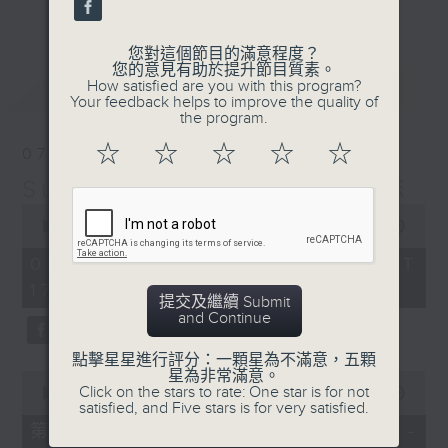
更多...
麗，亦總會有消失的一秒。
您對這個節目的滿意程度？
面對時光流逝，我們應當不要忘記。十九世紀，孟德
您的意見有助於提升節目質素。
最新
LATEST
How satisfied are you with this program?
爾遜籌備並指揮演出《聖馬太受難曲》，成功令巴赫
Your feedback helps to improve the quality of
the program.
的作品復興，巴赫亦逐漸被譽為有史以來最偉大的作
☆
☆
☆
☆
☆
07/08/2026
曲家之一。要令這個帶有歷史性的藝術形式流傳，就
Sunset Music Diary 日樂誌
必定要讓你我記得當中的美好。「日樂誌」逢星期一
0
至五，在五時至七時的日落時分，以日記形式與你追
seconds
00:00
1:36:59
of
憶古典樂壇當天發生過的大小事，記得誰曾在音樂路
1
07/08/2026 - 足本 Full (HKT
hour,
上留下足跡，坐擁那時那刻的浪漫晚霞。
17:05 - 19:00)
36
提交及繼續 Submit
minutes,
and Continue
59
seconds
點擊星星進行評分：一顆星為不滿意，五顆
星為非常滿意。
0
Click on the stars to rate: One star is for not
seconds
00:00
55:00
satisfied, and Five stars is for very satisfied.
of
55
第一部份 Part 1 (HKT 17:05 -
minutes,