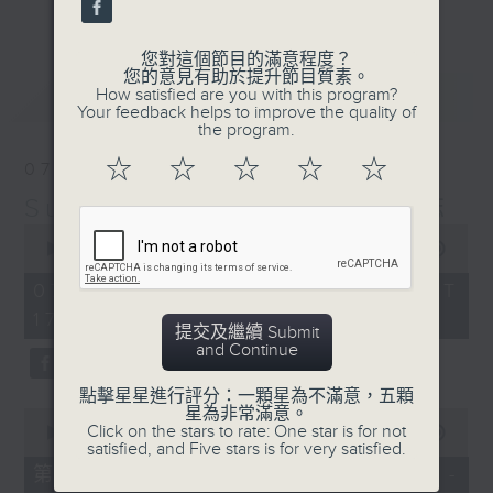
更多...
麗，亦總會有消失的一秒。
您對這個節目的滿意程度？
面對時光流逝，我們應當不要忘記。十九世紀，孟德
您的意見有助於提升節目質素。
最新
LATEST
How satisfied are you with this program?
爾遜籌備並指揮演出《聖馬太受難曲》，成功令巴赫
Your feedback helps to improve the quality of
the program.
的作品復興，巴赫亦逐漸被譽為有史以來最偉大的作
☆
☆
☆
☆
☆
07/08/2026
曲家之一。要令這個帶有歷史性的藝術形式流傳，就
Sunset Music Diary 日樂誌
必定要讓你我記得當中的美好。「日樂誌」逢星期一
0
至五，在五時至七時的日落時分，以日記形式與你追
seconds
00:00
1:36:59
of
憶古典樂壇當天發生過的大小事，記得誰曾在音樂路
1
07/08/2026 - 足本 Full (HKT
hour,
上留下足跡，坐擁那時那刻的浪漫晚霞。
17:05 - 19:00)
36
提交及繼續 Submit
minutes,
and Continue
59
seconds
點擊星星進行評分：一顆星為不滿意，五顆
星為非常滿意。
0
Click on the stars to rate: One star is for not
seconds
00:00
55:00
satisfied, and Five stars is for very satisfied.
of
55
第一部份 Part 1 (HKT 17:05 -
minutes,