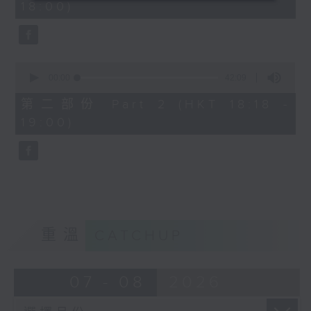
18:00)
0
seconds
0
seconds
00:00
42:09
of
42
第二部份 Part 2 (HKT 18:18 -
minutes,
19:00)
9
seconds
重溫
CATCHUP
07 - 08
2026