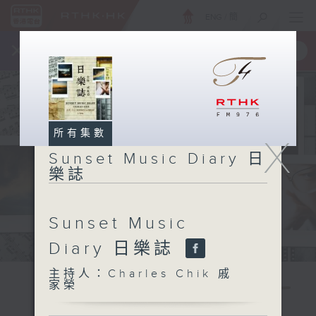
ENG
/
簡
×
全新 RTHK On The Go
取得
一手掌握 RTHK 電台、電視節目
所有集數
X
Sunset Music Diary 日
樂誌
Sunset Music
Diary 日樂誌
主持人：Charles Chik 戚
家榮