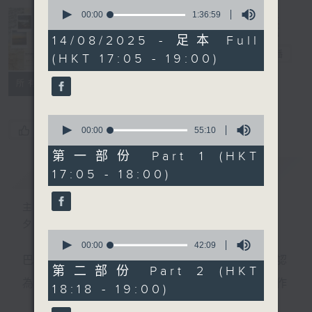
0
seconds
00:00
1:36:59
of
Sunset Music
1
14/08/2025 - 足本 Full
hour,
Diary 日樂誌
電台直播
(HKT 17:05 - 19:00)
36
minutes,
59
所有集數
seconds
0
您喜歡這個節目嗎?
seconds
00:00
55:10
of
55
第一部份 Part 1 (HKT
minutes,
簡介
GIST
17:05 - 18:00)
10
seconds
主持人：Charles Chik 戚家榮
夕陽無限好，只是近黃昏。
0
seconds
00:00
42:09
of
巴赫在生時與泰利文、韓德爾等齊名，去世後卻被認
42
第二部份 Part 2 (HKT
minutes,
為作品過時，在古典樂壇消失了好一陣子。傳世的作
18:18 - 19:00)
9
seconds
品再經典，終究會有被遺忘的一天。眼前的景致再美