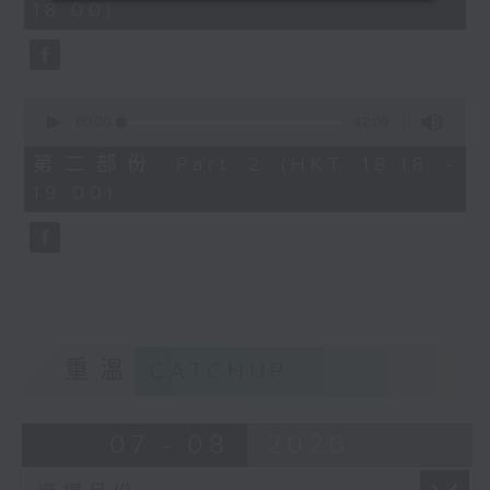
18:00)
0
seconds
0
seconds
00:00
42:09
of
42
第二部份 Part 2 (HKT 18:18 -
minutes,
19:00)
9
seconds
重溫
CATCHUP
07 - 08
2026