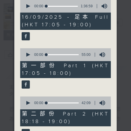
0
seconds
00:00
1:36:59
of
Sunset Music
1
16/09/2025 - 足本 Full
hour,
Diary 日樂誌
電台直播
(HKT 17:05 - 19:00)
36
minutes,
59
所有集數
seconds
0
您喜歡這個節目嗎?
seconds
00:00
55:00
of
55
第一部份 Part 1 (HKT
minutes,
簡介
GIST
17:05 - 18:00)
0
seconds
主持人：Charles Chik 戚家榮
夕陽無限好，只是近黃昏。
0
seconds
00:00
42:09
of
巴赫在生時與泰利文、韓德爾等齊名，去世後卻被認
42
第二部份 Part 2 (HKT
minutes,
為作品過時，在古典樂壇消失了好一陣子。傳世的作
18:18 - 19:00)
9
seconds
品再經典，終究會有被遺忘的一天。眼前的景致再美