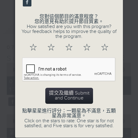
更多...
麗，亦總會有消失的一秒。
您對這個節目的滿意程度？
面對時光流逝，我們應當不要忘記。十九世紀，孟德
您的意見有助於提升節目質素。
最新
LATEST
How satisfied are you with this program?
爾遜籌備並指揮演出《聖馬太受難曲》，成功令巴赫
Your feedback helps to improve the quality of
the program.
的作品復興，巴赫亦逐漸被譽為有史以來最偉大的作
☆
☆
☆
☆
☆
07/08/2026
曲家之一。要令這個帶有歷史性的藝術形式流傳，就
Sunset Music Diary 日樂誌
必定要讓你我記得當中的美好。「日樂誌」逢星期一
0
至五，在五時至七時的日落時分，以日記形式與你追
seconds
00:00
1:36:59
of
憶古典樂壇當天發生過的大小事，記得誰曾在音樂路
1
07/08/2026 - 足本 Full (HKT
hour,
上留下足跡，坐擁那時那刻的浪漫晚霞。
17:05 - 19:00)
36
提交及繼續 Submit
minutes,
and Continue
59
seconds
點擊星星進行評分：一顆星為不滿意，五顆
星為非常滿意。
0
Click on the stars to rate: One star is for not
seconds
00:00
55:00
satisfied, and Five stars is for very satisfied.
of
55
第一部份 Part 1 (HKT 17:05 -
minutes,