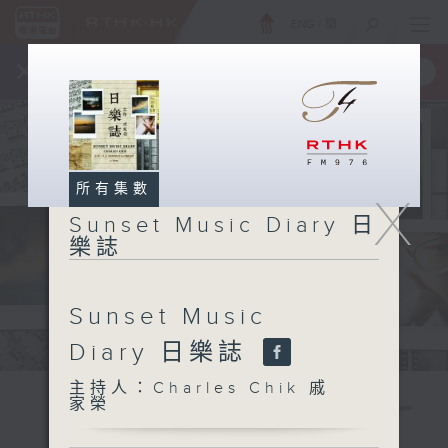
ENG
/
簡
×
全新 RTHK On The Go
取得
一手掌握 RTHK 電台、電視節目
所有集數
X
Sunset Music Diary 日
樂誌
Sunset Music
Diary 日樂誌
主持人：Charles Chik 戚
家榮