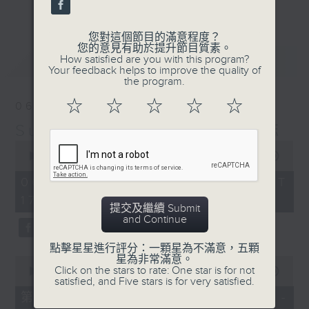
更多...
麗，亦總會有消失的一秒。
您對這個節目的滿意程度？
面對時光流逝，我們應當不要忘記。十九世紀，孟德
您的意見有助於提升節目質素。
最新
LATEST
How satisfied are you with this program?
爾遜籌備並指揮演出《聖馬太受難曲》，成功令巴赫
Your feedback helps to improve the quality of
the program.
的作品復興，巴赫亦逐漸被譽為有史以來最偉大的作
☆
☆
☆
☆
☆
06/08/2026
曲家之一。要令這個帶有歷史性的藝術形式流傳，就
Sunset Music Diary 日樂誌
必定要讓你我記得當中的美好。「日樂誌」逢星期一
0
至五，在五時至七時的日落時分，以日記形式與你追
seconds
00:00
1:36:59
of
憶古典樂壇當天發生過的大小事，記得誰曾在音樂路
1
06/08/2026 - 足本 Full (HKT
hour,
上留下足跡，坐擁那時那刻的浪漫晚霞。
17:05 - 19:00)
36
提交及繼續 Submit
minutes,
and Continue
59
seconds
點擊星星進行評分：一顆星為不滿意，五顆
星為非常滿意。
0
Click on the stars to rate: One star is for not
seconds
00:00
55:00
satisfied, and Five stars is for very satisfied.
of
55
第一部份 Part 1 (HKT 17:05 -
minutes,