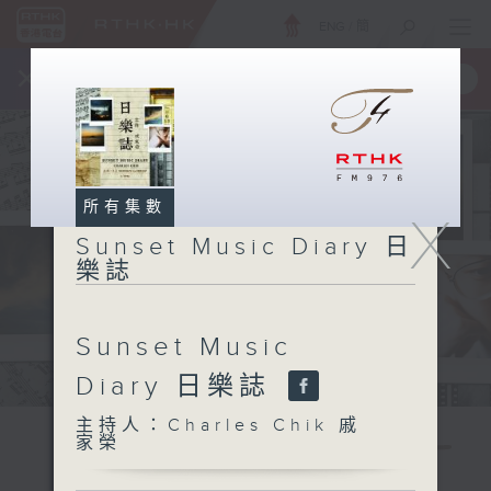
ENG
/
簡
×
全新 RTHK On The Go
取得
一手掌握 RTHK 電台、電視節目
所有集數
X
Sunset Music Diary 日
樂誌
Sunset Music
Diary 日樂誌
主持人：Charles Chik 戚
家榮