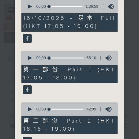
0
seconds
00:00
1:36:59
of
Sunset Music
1
16/10/2025 - 足本 Full
hour,
Diary 日樂誌
電台直播
(HKT 17:05 - 19:00)
36
minutes,
59
所有集數
seconds
0
您喜歡這個節目嗎?
seconds
00:00
55:10
of
55
第一部份 Part 1 (HKT
minutes,
簡介
GIST
17:05 - 18:00)
10
seconds
主持人：Charles Chik 戚家榮
夕陽無限好，只是近黃昏。
0
seconds
00:00
42:09
of
巴赫在生時與泰利文、韓德爾等齊名，去世後卻被認
42
第二部份 Part 2 (HKT
minutes,
為作品過時，在古典樂壇消失了好一陣子。傳世的作
18:18 - 19:00)
9
seconds
品再經典，終究會有被遺忘的一天。眼前的景致再美