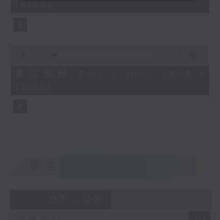
18:00)
0
seconds
0
seconds
00:00
42:09
of
42
第二部份 Part 2 (HKT 18:18 -
minutes,
19:00)
9
seconds
重溫
CATCHUP
07 - 08
2026