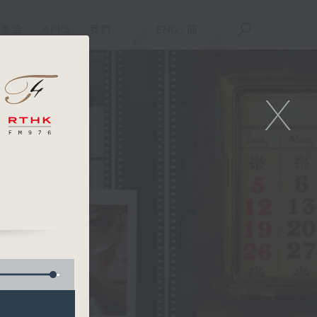
重溫
APPS
我們
ENG
/
簡
X