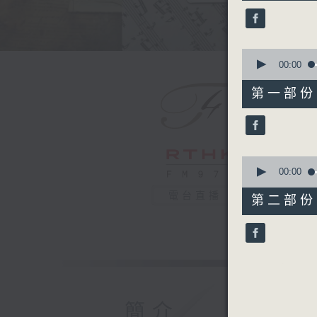
36
minutes,
59
seconds
90%
0
seconds
00:00
of
55
第一部份 P
minutes,
0
seconds
90%
0
seconds
00:00
of
42
電台直播
第二部份 P
minutes,
9
seconds
90%
簡介