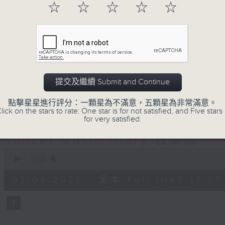
☆
☆
☆
☆
☆
巴赫在生時與泰利文、韓德爾等齊名，去世後卻被認為作品
典，終究會有被遺忘的一天。眼前的景致再美麗，亦總會有
面對時光流逝，我們應當不要忘記。十九世紀，孟德爾遜籌
復興，巴赫亦逐漸被譽為有史以來最偉大的作曲家之一。要
記得當中的美好。「日樂誌」逢星期一至五，在五時至七時
過的大小事，記得誰曾在音樂路上留下足跡，坐擁那時那刻
提交及繼續 Submit and Continue
點擊星星進行評分：一顆星為不滿意，五顆星為非常滿意。
lick on the stars to rate: One star is for not satisfied, and Five stars 
07/08/2026
for very satisfied.
Sunset Music Diary 日樂誌
0
seconds
00:00
of
1
07/08/2026 - 足本 Full (HKT 17:05 
hour,
36
minutes,
59
seconds
Volume
90%