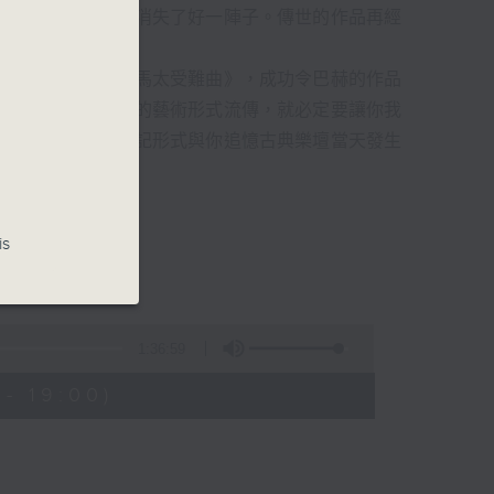
過時，在古典樂壇消失了好一陣子。傳世的作品再經
消失的一秒。
備並指揮演出《聖馬太受難曲》，成功令巴赫的作品
令這個帶有歷史性的藝術形式流傳，就必定要讓你我
的日落時分，以日記形式與你追憶古典樂壇當天發生
的浪漫晚霞。
is
1:36:59
- 19:00)