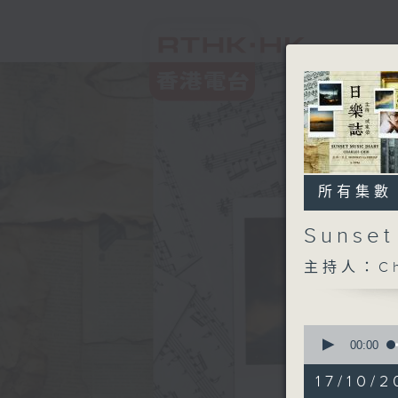
所有集數
Sunse
主持人：Ch
0
seconds
00:00
of
1
17/10/2
hour,