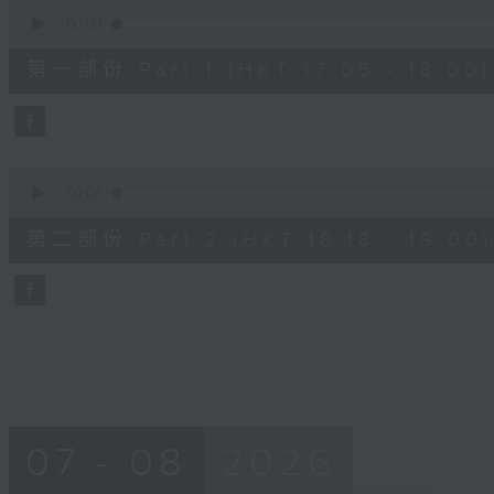
0
seconds
00:00
of
55
第一部份 Part 1 (HKT 17:05 - 18:00)
minutes,
0
seconds
Volume
90%
0
seconds
00:00
of
42
第二部份 Part 2 (HKT 18:18 - 19:00)
minutes,
9
seconds
Volume
90%
07 - 08
2026