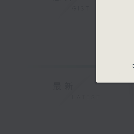
GIST
C
最新
LATEST