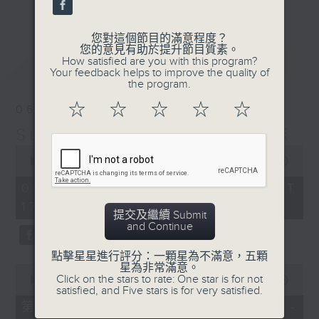
更多...
麗，亦總會有消失的一秒。
您對這個節目的滿意程度？
面對時光流逝，我們應當不要忘記。十九世紀，孟德
您的意見有助於提升節目質素。
最新
LATEST
How satisfied are you with this program?
爾遜籌備並指揮演出《聖馬太受難曲》，成功令巴赫
Your feedback helps to improve the quality of
the program.
的作品復興，巴赫亦逐漸被譽為有史以來最偉大的作
☆
☆
☆
☆
☆
06/08/2026
曲家之一。要令這個帶有歷史性的藝術形式流傳，就
Sunset Music Diary 日樂誌
必定要讓你我記得當中的美好。「日樂誌」逢星期一
0
至五，在五時至七時的日落時分，以日記形式與你追
seconds
00:00
1:36:59
of
憶古典樂壇當天發生過的大小事，記得誰曾在音樂路
1
06/08/2026 - 足本 Full (HKT
hour,
上留下足跡，坐擁那時那刻的浪漫晚霞。
17:05 - 19:00)
36
提交及繼續 Submit
minutes,
and Continue
59
seconds
點擊星星進行評分：一顆星為不滿意，五顆
星為非常滿意。
0
Click on the stars to rate: One star is for not
seconds
00:00
55:00
satisfied, and Five stars is for very satisfied.
of
55
第一部份 Part 1 (HKT 17:05 -
minutes,