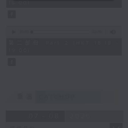
18:00)
0
seconds
0
seconds
00:00
42:09
of
42
第二部份 Part 2 (HKT 18:18 -
minutes,
19:00)
9
seconds
重溫
CATCHUP
07 - 08
2026