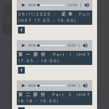
0
seconds
00:00
1:37:00
of
Sunset Music
1
06/11/2025 - 足本 Full
hour,
Diary 日樂誌
電台直播
(HKT 17:05 - 19:00)
37
minutes,
0
所有集數
seconds
0
您喜歡這個節目嗎?
seconds
00:00
55:10
of
55
第一部份 Part 1 (HKT
minutes,
簡介
GIST
17:05 - 18:00)
10
seconds
主持人：Charles Chik 戚家榮
夕陽無限好，只是近黃昏。
0
seconds
00:00
42:09
of
巴赫在生時與泰利文、韓德爾等齊名，去世後卻被認
42
第二部份 Part 2 (HKT
minutes,
為作品過時，在古典樂壇消失了好一陣子。傳世的作
18:18 - 19:00)
9
seconds
品再經典，終究會有被遺忘的一天。眼前的景致再美