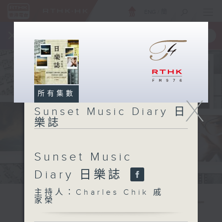
ENG
/
簡
×
全新 RTHK On The Go
取得
一手掌握 RTHK 電台、電視節目
所有集數
X
Sunset Music Diary 日
樂誌
Sunset Music
Diary 日樂誌
主持人：Charles Chik 戚
家榮