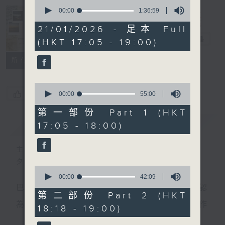
0
seconds
00:00
1:36:59
of
Sunset Music
1
21/01/2026 - 足本 Full
hour,
Diary 日樂誌
電台直播
(HKT 17:05 - 19:00)
36
minutes,
59
所有集數
seconds
0
您喜歡這個節目嗎?
seconds
00:00
55:00
of
55
第一部份 Part 1 (HKT
minutes,
簡介
GIST
17:05 - 18:00)
0
seconds
主持人：Charles Chik 戚家榮
夕陽無限好，只是近黃昏。
0
seconds
00:00
42:09
of
巴赫在生時與泰利文、韓德爾等齊名，去世後卻被認
42
第二部份 Part 2 (HKT
minutes,
為作品過時，在古典樂壇消失了好一陣子。傳世的作
18:18 - 19:00)
9
seconds
品再經典，終究會有被遺忘的一天。眼前的景致再美