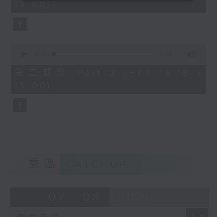
18:00)
0
seconds
0
seconds
00:00
42:09
of
42
第二部份 Part 2 (HKT 18:18 -
minutes,
19:00)
9
seconds
重溫
CATCHUP
07 - 08
2026