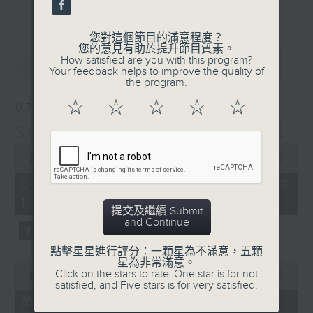
更多...
麗，亦總會有消失的一秒。
您對這個節目的滿意程度？
面對時光流逝，我們應當不要忘記。十九世紀，孟德
您的意見有助於提升節目質素。
最新
LATEST
How satisfied are you with this program?
爾遜籌備並指揮演出《聖馬太受難曲》，成功令巴赫
Your feedback helps to improve the quality of
the program.
的作品復興，巴赫亦逐漸被譽為有史以來最偉大的作
☆
☆
☆
☆
☆
07/08/2026
曲家之一。要令這個帶有歷史性的藝術形式流傳，就
Sunset Music Diary 日樂誌
必定要讓你我記得當中的美好。「日樂誌」逢星期一
0
至五，在五時至七時的日落時分，以日記形式與你追
seconds
00:00
1:36:59
of
憶古典樂壇當天發生過的大小事，記得誰曾在音樂路
1
07/08/2026 - 足本 Full (HKT
hour,
上留下足跡，坐擁那時那刻的浪漫晚霞。
17:05 - 19:00)
36
提交及繼續 Submit
minutes,
and Continue
59
seconds
點擊星星進行評分：一顆星為不滿意，五顆
星為非常滿意。
0
Click on the stars to rate: One star is for not
seconds
00:00
55:00
satisfied, and Five stars is for very satisfied.
of
55
第一部份 Part 1 (HKT 17:05 -
minutes,