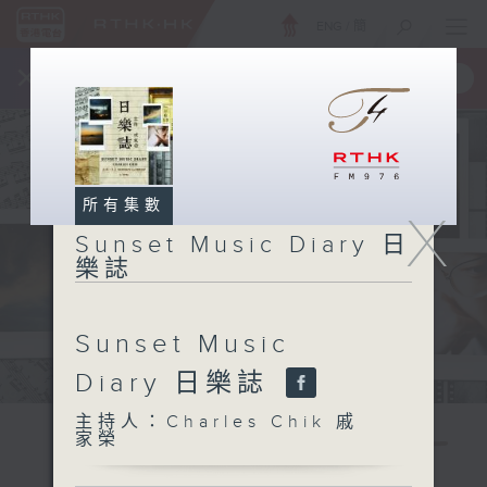
ENG
/
簡
×
全新 RTHK On The Go
取得
一手掌握 RTHK 電台、電視節目
所有集數
X
Sunset Music Diary 日
樂誌
Sunset Music
Diary 日樂誌
主持人：Charles Chik 戚
家榮