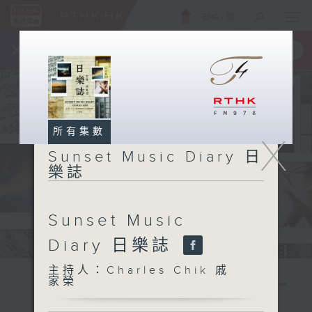
ENG
/
簡
×
全新 RTHK On The Go
取得
一手掌握 RTHK 電台、電視節目
所有集數
X
Sunset Music Diary 日
樂誌
Sunset Music
Diary 日樂誌
主持人：Charles Chik 戚
家榮