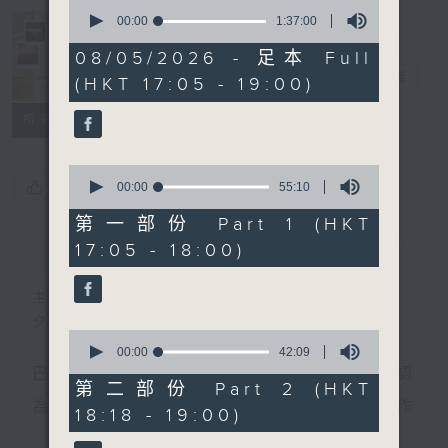
0
seconds
00:00
1:37:00
of
Sunset Music
1
08/05/2026 - 足本 Full
hour,
Diary 日樂誌
電台直播
(HKT 17:05 - 19:00)
37
minutes,
0
所有集數
seconds
0
您喜歡這個節目嗎?
seconds
00:00
55:10
of
55
第一部份 Part 1 (HKT
minutes,
簡介
GIST
17:05 - 18:00)
10
seconds
主持人：Charles Chik 戚家榮
夕陽無限好，只是近黃昏。
0
seconds
00:00
42:09
of
巴赫在生時與泰利文、韓德爾等齊名，去世後卻被認
42
第二部份 Part 2 (HKT
minutes,
為作品過時，在古典樂壇消失了好一陣子。傳世的作
18:18 - 19:00)
9
seconds
品再經典，終究會有被遺忘的一天。眼前的景致再美