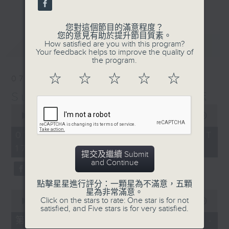
更多...
麗，亦總會有消失的一秒。
您對這個節目的滿意程度？
面對時光流逝，我們應當不要忘記。十九世紀，孟德
您的意見有助於提升節目質素。
最新
LATEST
How satisfied are you with this program?
爾遜籌備並指揮演出《聖馬太受難曲》，成功令巴赫
Your feedback helps to improve the quality of
the program.
的作品復興，巴赫亦逐漸被譽為有史以來最偉大的作
☆
☆
☆
☆
☆
07/08/2026
曲家之一。要令這個帶有歷史性的藝術形式流傳，就
Sunset Music Diary 日樂誌
必定要讓你我記得當中的美好。「日樂誌」逢星期一
0
至五，在五時至七時的日落時分，以日記形式與你追
seconds
00:00
1:36:59
of
憶古典樂壇當天發生過的大小事，記得誰曾在音樂路
1
07/08/2026 - 足本 Full (HKT
hour,
上留下足跡，坐擁那時那刻的浪漫晚霞。
17:05 - 19:00)
36
提交及繼續 Submit
minutes,
and Continue
59
seconds
點擊星星進行評分：一顆星為不滿意，五顆
星為非常滿意。
0
Click on the stars to rate: One star is for not
seconds
00:00
55:00
satisfied, and Five stars is for very satisfied.
of
55
第一部份 Part 1 (HKT 17:05 -
minutes,