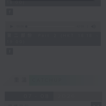
18:00)
0
seconds
0
seconds
00:00
42:09
of
42
第二部份 Part 2 (HKT 18:18 -
minutes,
19:00)
9
seconds
重溫
CATCHUP
07 - 08
2026