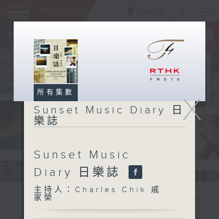
ENG
/
簡
×
全新 RTHK On The Go
取得
一手掌握 RTHK 電台、電視節目
所有集數
X
Sunset Music Diary 日
樂誌
Sunset Music
Diary 日樂誌
主持人：Charles Chik 戚
家榮