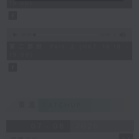
18:00)
0
seconds
0
seconds
00:00
42:09
of
42
第二部份 Part 2 (HKT 18:18 -
minutes,
19:00)
9
seconds
重溫
CATCHUP
07 - 08
2026