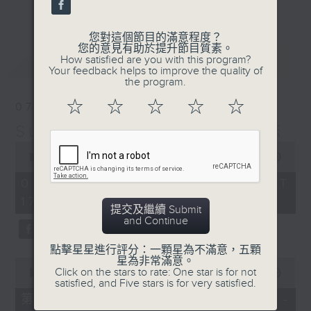
更多...
麗，亦總會有消失的一秒。
您對這個節目的滿意程度？
面對時光流逝，我們應當不要忘記。十九世紀，孟德
您的意見有助於提升節目質素。
最新
LATEST
How satisfied are you with this program?
爾遜籌備並指揮演出《聖馬太受難曲》，成功令巴赫
Your feedback helps to improve the quality of
the program.
的作品復興，巴赫亦逐漸被譽為有史以來最偉大的作
☆
☆
☆
☆
☆
07/08/2026
曲家之一。要令這個帶有歷史性的藝術形式流傳，就
Sunset Music Diary 日樂誌
必定要讓你我記得當中的美好。「日樂誌」逢星期一
0
至五，在五時至七時的日落時分，以日記形式與你追
seconds
00:00
1:36:59
of
憶古典樂壇當天發生過的大小事，記得誰曾在音樂路
1
07/08/2026 - 足本 Full (HKT
hour,
上留下足跡，坐擁那時那刻的浪漫晚霞。
17:05 - 19:00)
36
提交及繼續 Submit
minutes,
and Continue
59
seconds
點擊星星進行評分：一顆星為不滿意，五顆
星為非常滿意。
0
Click on the stars to rate: One star is for not
seconds
00:00
55:00
satisfied, and Five stars is for very satisfied.
of
55
第一部份 Part 1 (HKT 17:05 -
minutes,