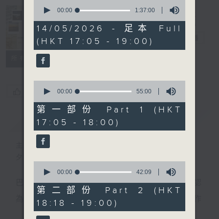
0
seconds
00:00
1:37:00
of
Sunset Music
1
14/05/2026 - 足本 Full
hour,
Diary 日樂誌
電台直播
(HKT 17:05 - 19:00)
37
minutes,
0
所有集數
seconds
0
您喜歡這個節目嗎?
seconds
00:00
55:00
of
55
第一部份 Part 1 (HKT
minutes,
簡介
GIST
17:05 - 18:00)
0
seconds
主持人：Charles Chik 戚家榮
夕陽無限好，只是近黃昏。
0
seconds
00:00
42:09
of
巴赫在生時與泰利文、韓德爾等齊名，去世後卻被認
42
第二部份 Part 2 (HKT
minutes,
為作品過時，在古典樂壇消失了好一陣子。傳世的作
18:18 - 19:00)
9
seconds
品再經典，終究會有被遺忘的一天。眼前的景致再美