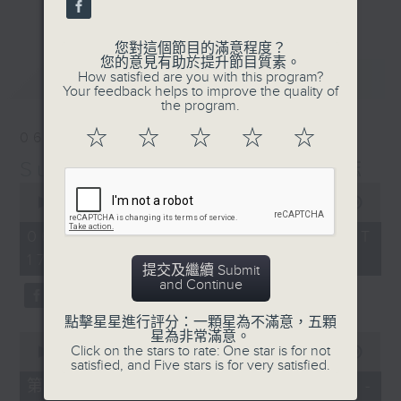
更多...
麗，亦總會有消失的一秒。
您對這個節目的滿意程度？
面對時光流逝，我們應當不要忘記。十九世紀，孟德
您的意見有助於提升節目質素。
最新
LATEST
How satisfied are you with this program?
爾遜籌備並指揮演出《聖馬太受難曲》，成功令巴赫
Your feedback helps to improve the quality of
the program.
的作品復興，巴赫亦逐漸被譽為有史以來最偉大的作
☆
☆
☆
☆
☆
06/08/2026
曲家之一。要令這個帶有歷史性的藝術形式流傳，就
Sunset Music Diary 日樂誌
必定要讓你我記得當中的美好。「日樂誌」逢星期一
0
至五，在五時至七時的日落時分，以日記形式與你追
seconds
00:00
1:36:59
of
憶古典樂壇當天發生過的大小事，記得誰曾在音樂路
1
06/08/2026 - 足本 Full (HKT
hour,
上留下足跡，坐擁那時那刻的浪漫晚霞。
17:05 - 19:00)
36
提交及繼續 Submit
minutes,
and Continue
59
seconds
點擊星星進行評分：一顆星為不滿意，五顆
星為非常滿意。
0
Click on the stars to rate: One star is for not
seconds
00:00
55:00
satisfied, and Five stars is for very satisfied.
of
55
第一部份 Part 1 (HKT 17:05 -
minutes,