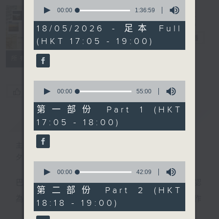
0
seconds
00:00
1:36:59
of
Sunset Music
1
18/05/2026 - 足本 Full
hour,
Diary 日樂誌
電台直播
(HKT 17:05 - 19:00)
36
minutes,
59
所有集數
seconds
0
您喜歡這個節目嗎?
seconds
00:00
55:00
of
55
第一部份 Part 1 (HKT
minutes,
簡介
GIST
17:05 - 18:00)
0
seconds
主持人：Charles Chik 戚家榮
夕陽無限好，只是近黃昏。
0
seconds
00:00
42:09
of
巴赫在生時與泰利文、韓德爾等齊名，去世後卻被認
42
第二部份 Part 2 (HKT
minutes,
為作品過時，在古典樂壇消失了好一陣子。傳世的作
18:18 - 19:00)
9
seconds
品再經典，終究會有被遺忘的一天。眼前的景致再美