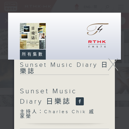
ENG
/
簡
×
全新 RTHK On The Go
取得
一手掌握 RTHK 電台、電視節目
所有集數
X
Sunset Music Diary 日
樂誌
Sunset Music
Diary 日樂誌
主持人：Charles Chik 戚
家榮