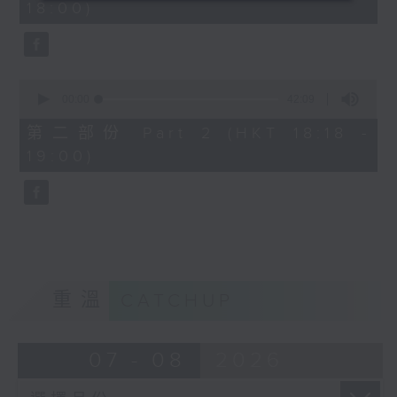
18:00)
0
seconds
0
seconds
00:00
42:09
of
42
第二部份 Part 2 (HKT 18:18 -
minutes,
19:00)
9
seconds
重溫
CATCHUP
07 - 08
2026