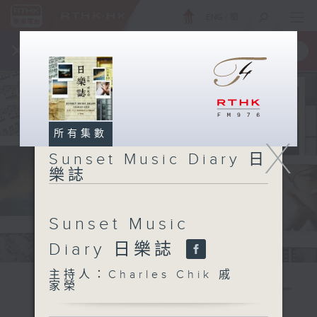
ENG
/
簡
×
全新 RTHK On The Go
取得
一手掌握 RTHK 電台、電視節目
所有集數
X
Sunset Music Diary 日
樂誌
Sunset Music
Diary 日樂誌
主持人：Charles Chik 戚
家榮