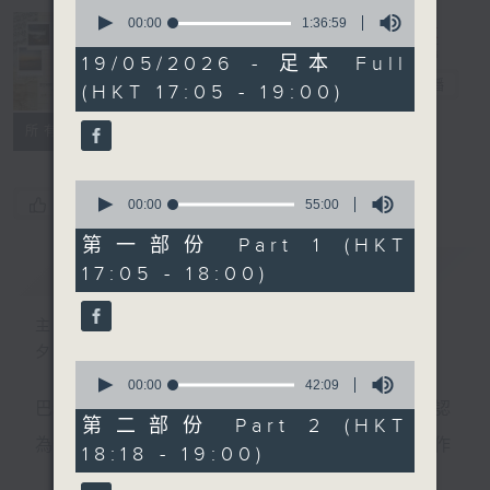
0
seconds
00:00
1:36:59
of
Sunset Music
1
19/05/2026 - 足本 Full
hour,
Diary 日樂誌
電台直播
(HKT 17:05 - 19:00)
36
minutes,
59
所有集數
seconds
0
您喜歡這個節目嗎?
seconds
00:00
55:00
of
55
第一部份 Part 1 (HKT
minutes,
簡介
GIST
17:05 - 18:00)
0
seconds
主持人：Charles Chik 戚家榮
夕陽無限好，只是近黃昏。
0
seconds
00:00
42:09
of
巴赫在生時與泰利文、韓德爾等齊名，去世後卻被認
42
第二部份 Part 2 (HKT
minutes,
為作品過時，在古典樂壇消失了好一陣子。傳世的作
18:18 - 19:00)
9
seconds
品再經典，終究會有被遺忘的一天。眼前的景致再美