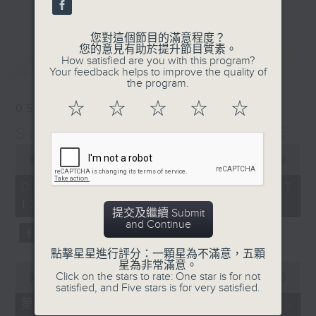
更多...
麗，亦總會有消失的一秒。
您對這個節目的滿意程度？
面對時光流逝，我們應當不要忘記。十九世紀，孟德
您的意見有助於提升節目質素。
最新
LATEST
How satisfied are you with this program?
爾遜籌備並指揮演出《聖馬太受難曲》，成功令巴赫
Your feedback helps to improve the quality of
the program.
的作品復興，巴赫亦逐漸被譽為有史以來最偉大的作
☆
☆
☆
☆
☆
05/08/2026
曲家之一。要令這個帶有歷史性的藝術形式流傳，就
Sunset Music Diary 日樂誌
必定要讓你我記得當中的美好。「日樂誌」逢星期一
0
至五，在五時至七時的日落時分，以日記形式與你追
seconds
00:00
1:36:59
of
憶古典樂壇當天發生過的大小事，記得誰曾在音樂路
1
05/08/2026 - 足本 Full (HKT
hour,
上留下足跡，坐擁那時那刻的浪漫晚霞。
17:05 - 19:00)
36
提交及繼續 Submit
minutes,
and Continue
59
seconds
點擊星星進行評分：一顆星為不滿意，五顆
星為非常滿意。
0
Click on the stars to rate: One star is for not
seconds
00:00
55:00
satisfied, and Five stars is for very satisfied.
of
55
第一部份 Part 1 (HKT 17:05 -
minutes,