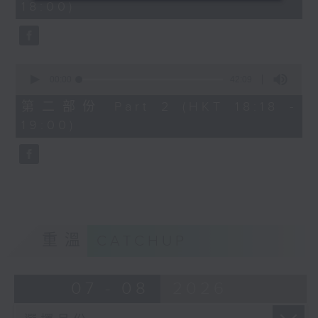
18:00)
0
seconds
0
seconds
00:00
42:09
of
42
第二部份 Part 2 (HKT 18:18 -
minutes,
19:00)
9
seconds
重溫
CATCHUP
07 - 08
2026