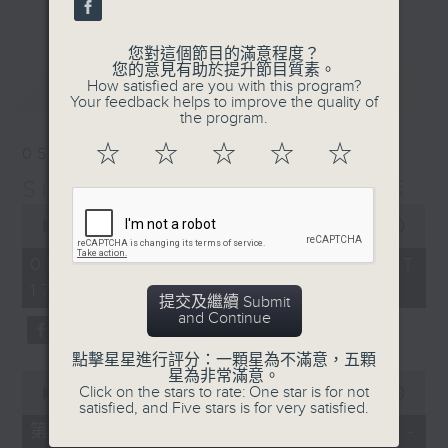
更多...
麗，亦總會有消失的一秒。
您對這個節目的滿意程度？
面對時光流逝，我們應當不要忘記。十九世紀，孟德
您的意見有助於提升節目質素。
最新
LATEST
How satisfied are you with this program?
爾遜籌備並指揮演出《聖馬太受難曲》，成功令巴赫
Your feedback helps to improve the quality of
the program.
的作品復興，巴赫亦逐漸被譽為有史以來最偉大的作
☆
☆
☆
☆
☆
05/08/2026
曲家之一。要令這個帶有歷史性的藝術形式流傳，就
Sunset Music Diary 日樂誌
必定要讓你我記得當中的美好。「日樂誌」逢星期一
0
至五，在五時至七時的日落時分，以日記形式與你追
seconds
00:00
1:36:59
of
憶古典樂壇當天發生過的大小事，記得誰曾在音樂路
1
05/08/2026 - 足本 Full (HKT
hour,
上留下足跡，坐擁那時那刻的浪漫晚霞。
17:05 - 19:00)
36
提交及繼續 Submit
minutes,
and Continue
59
seconds
點擊星星進行評分：一顆星為不滿意，五顆
星為非常滿意。
0
Click on the stars to rate: One star is for not
seconds
00:00
55:00
satisfied, and Five stars is for very satisfied.
of
55
第一部份 Part 1 (HKT 17:05 -
minutes,