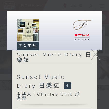
ENG
/
簡
×
全新 RTHK On The Go
取得
一手掌握 RTHK 電台、電視節目
所有集數
X
Sunset Music Diary 日
樂誌
Sunset Music
Diary 日樂誌
主持人：Charles Chik 戚
家榮