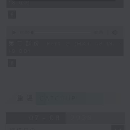
18:00)
0
seconds
0
seconds
00:00
42:09
of
42
第二部份 Part 2 (HKT 18:18 -
minutes,
19:00)
9
seconds
重溫
CATCHUP
07 - 08
2026