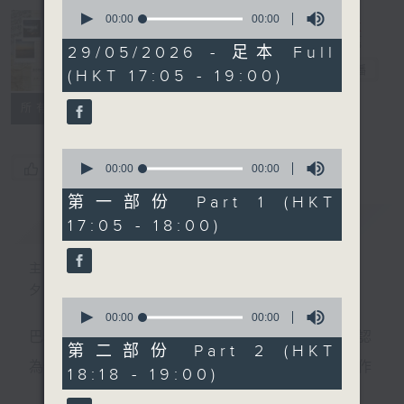
0
seconds
00:00
00:00
of
Sunset Music
0
29/05/2026 - 足本 Full
seconds
Diary 日樂誌
電台直播
(HKT 17:05 - 19:00)
所有集數
0
您喜歡這個節目嗎?
seconds
00:00
00:00
of
0
第一部份 Part 1 (HKT
seconds
簡介
GIST
17:05 - 18:00)
主持人：Charles Chik 戚家榮
夕陽無限好，只是近黃昏。
0
seconds
00:00
00:00
of
巴赫在生時與泰利文、韓德爾等齊名，去世後卻被認
0
第二部份 Part 2 (HKT
seconds
為作品過時，在古典樂壇消失了好一陣子。傳世的作
18:18 - 19:00)
品再經典，終究會有被遺忘的一天。眼前的景致再美