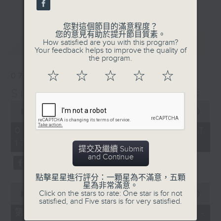
更多...
麗，亦總會有消失的一秒。
您對這個節目的滿意程度？
面對時光流逝，我們應當不要忘記。十九世紀，孟德
您的意見有助於提升節目質素。
最新
LATEST
How satisfied are you with this program?
爾遜籌備並指揮演出《聖馬太受難曲》，成功令巴赫
Your feedback helps to improve the quality of
the program.
的作品復興，巴赫亦逐漸被譽為有史以來最偉大的作
☆
☆
☆
☆
☆
07/08/2026
曲家之一。要令這個帶有歷史性的藝術形式流傳，就
Sunset Music Diary 日樂誌
必定要讓你我記得當中的美好。「日樂誌」逢星期一
0
至五，在五時至七時的日落時分，以日記形式與你追
seconds
00:00
1:36:59
of
憶古典樂壇當天發生過的大小事，記得誰曾在音樂路
1
07/08/2026 - 足本 Full (HKT
hour,
上留下足跡，坐擁那時那刻的浪漫晚霞。
17:05 - 19:00)
36
提交及繼續 Submit
minutes,
and Continue
59
seconds
點擊星星進行評分：一顆星為不滿意，五顆
星為非常滿意。
0
Click on the stars to rate: One star is for not
seconds
00:00
55:00
satisfied, and Five stars is for very satisfied.
of
55
第一部份 Part 1 (HKT 17:05 -
minutes,