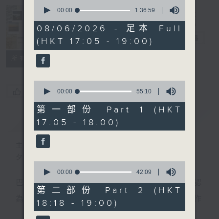
0
seconds
00:00
1:36:59
of
Sunset Music
1
08/06/2026 - 足本 Full
hour,
Diary 日樂誌
電台直播
(HKT 17:05 - 19:00)
36
minutes,
59
所有集數
seconds
0
您喜歡這個節目嗎?
seconds
00:00
55:10
of
55
第一部份 Part 1 (HKT
minutes,
簡介
GIST
17:05 - 18:00)
10
seconds
主持人：Charles Chik 戚家榮
夕陽無限好，只是近黃昏。
0
seconds
00:00
42:09
of
巴赫在生時與泰利文、韓德爾等齊名，去世後卻被認
42
第二部份 Part 2 (HKT
minutes,
為作品過時，在古典樂壇消失了好一陣子。傳世的作
18:18 - 19:00)
9
seconds
品再經典，終究會有被遺忘的一天。眼前的景致再美