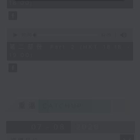
18:00)
0
seconds
0
seconds
00:00
42:09
of
42
第二部份 Part 2 (HKT 18:18 -
minutes,
19:00)
9
seconds
重溫
CATCHUP
07 - 08
2026