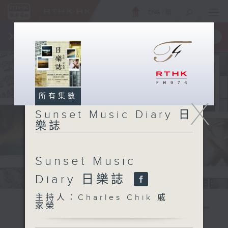
ENG
/
簡
×
全新 RTHK On The Go
取得
一手掌握 RTHK 電台、電視節目
所有集數
X
Sunset Music Diary 日
樂誌
Sunset Music
Diary 日樂誌
主持人：Charles Chik 戚
家榮