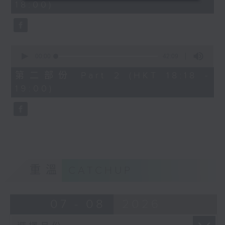
18:00)
0
seconds
0
seconds
00:00
42:09
of
42
第二部份 Part 2 (HKT 18:18 -
minutes,
19:00)
9
seconds
重溫
CATCHUP
07 - 08
2026