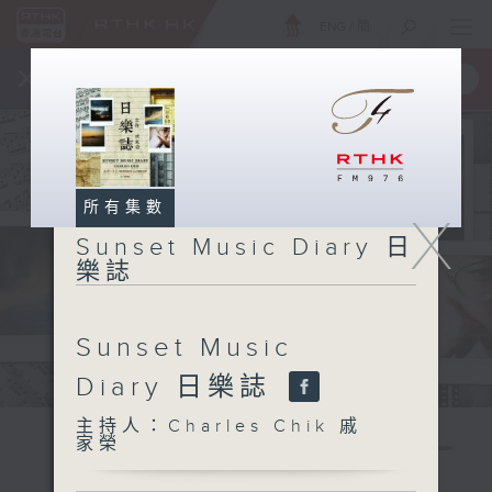
ENG
/
簡
×
全新 RTHK On The Go
取得
一手掌握 RTHK 電台、電視節目
所有集數
X
Sunset Music Diary 日
樂誌
Sunset Music
Diary 日樂誌
主持人：Charles Chik 戚
家榮