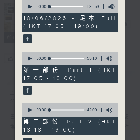
0
seconds
00:00
1:36:59
of
Sunset Music
1
10/06/2026 - 足本 Full
hour,
Diary 日樂誌
電台直播
(HKT 17:05 - 19:00)
36
minutes,
59
所有集數
seconds
0
您喜歡這個節目嗎?
seconds
00:00
55:10
of
55
第一部份 Part 1 (HKT
minutes,
簡介
GIST
17:05 - 18:00)
10
seconds
主持人：Charles Chik 戚家榮
夕陽無限好，只是近黃昏。
0
seconds
00:00
42:09
of
巴赫在生時與泰利文、韓德爾等齊名，去世後卻被認
42
第二部份 Part 2 (HKT
minutes,
為作品過時，在古典樂壇消失了好一陣子。傳世的作
18:18 - 19:00)
9
seconds
品再經典，終究會有被遺忘的一天。眼前的景致再美