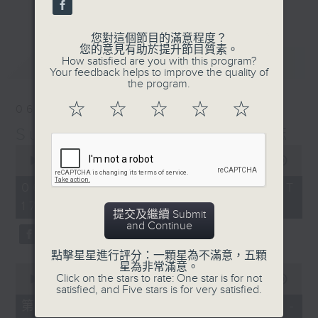
更多...
麗，亦總會有消失的一秒。
您對這個節目的滿意程度？
面對時光流逝，我們應當不要忘記。十九世紀，孟德
您的意見有助於提升節目質素。
最新
LATEST
How satisfied are you with this program?
爾遜籌備並指揮演出《聖馬太受難曲》，成功令巴赫
Your feedback helps to improve the quality of
the program.
的作品復興，巴赫亦逐漸被譽為有史以來最偉大的作
☆
☆
☆
☆
☆
06/08/2026
曲家之一。要令這個帶有歷史性的藝術形式流傳，就
Sunset Music Diary 日樂誌
必定要讓你我記得當中的美好。「日樂誌」逢星期一
0
至五，在五時至七時的日落時分，以日記形式與你追
seconds
00:00
1:36:59
of
憶古典樂壇當天發生過的大小事，記得誰曾在音樂路
1
06/08/2026 - 足本 Full (HKT
hour,
上留下足跡，坐擁那時那刻的浪漫晚霞。
17:05 - 19:00)
36
提交及繼續 Submit
minutes,
and Continue
59
seconds
點擊星星進行評分：一顆星為不滿意，五顆
星為非常滿意。
0
Click on the stars to rate: One star is for not
seconds
00:00
55:00
satisfied, and Five stars is for very satisfied.
of
55
第一部份 Part 1 (HKT 17:05 -
minutes,