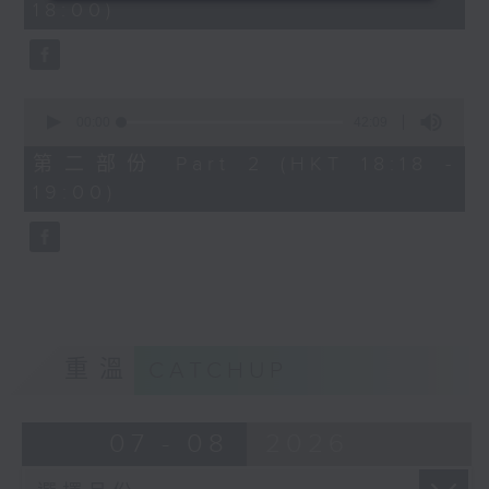
18:00)
0
seconds
0
seconds
00:00
42:09
of
42
第二部份 Part 2 (HKT 18:18 -
minutes,
19:00)
9
seconds
重溫
CATCHUP
07 - 08
2026