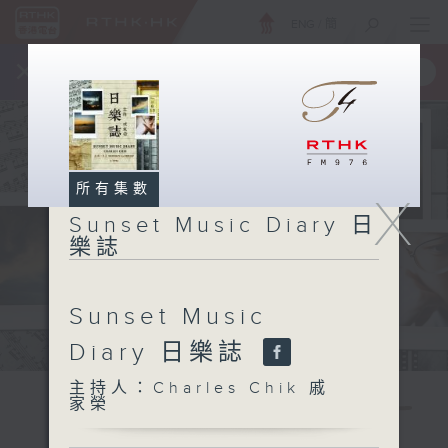
ENG
/
簡
×
全新 RTHK On The Go
取得
一手掌握 RTHK 電台、電視節目
所有集數
X
Sunset Music Diary 日
樂誌
Sunset Music
Diary 日樂誌
主持人：Charles Chik 戚
家榮