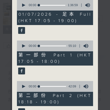
0
seconds
00:00
1:36:59
of
Sunset Music
1
01/07/2026 - 足本 Full
hour,
Diary 日樂誌
電台直播
(HKT 17:05 - 19:00)
36
minutes,
59
所有集數
seconds
0
您喜歡這個節目嗎?
seconds
00:00
55:10
of
55
第一部份 Part 1 (HKT
minutes,
簡介
GIST
17:05 - 18:00)
10
seconds
主持人：Charles Chik 戚家榮
夕陽無限好，只是近黃昏。
0
seconds
00:00
42:09
of
巴赫在生時與泰利文、韓德爾等齊名，去世後卻被認
42
第二部份 Part 2 (HKT
minutes,
為作品過時，在古典樂壇消失了好一陣子。傳世的作
18:18 - 19:00)
9
seconds
品再經典，終究會有被遺忘的一天。眼前的景致再美