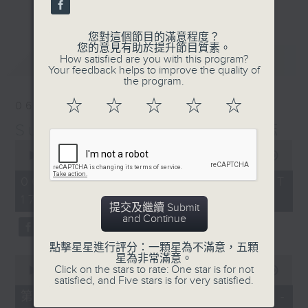
更多...
麗，亦總會有消失的一秒。
您對這個節目的滿意程度？
面對時光流逝，我們應當不要忘記。十九世紀，孟德
您的意見有助於提升節目質素。
最新
LATEST
How satisfied are you with this program?
爾遜籌備並指揮演出《聖馬太受難曲》，成功令巴赫
Your feedback helps to improve the quality of
the program.
的作品復興，巴赫亦逐漸被譽為有史以來最偉大的作
☆
☆
☆
☆
☆
06/08/2026
曲家之一。要令這個帶有歷史性的藝術形式流傳，就
Sunset Music Diary 日樂誌
必定要讓你我記得當中的美好。「日樂誌」逢星期一
0
至五，在五時至七時的日落時分，以日記形式與你追
seconds
00:00
1:36:59
of
憶古典樂壇當天發生過的大小事，記得誰曾在音樂路
1
06/08/2026 - 足本 Full (HKT
hour,
上留下足跡，坐擁那時那刻的浪漫晚霞。
17:05 - 19:00)
36
提交及繼續 Submit
minutes,
and Continue
59
seconds
點擊星星進行評分：一顆星為不滿意，五顆
星為非常滿意。
0
Click on the stars to rate: One star is for not
seconds
00:00
55:00
satisfied, and Five stars is for very satisfied.
of
55
第一部份 Part 1 (HKT 17:05 -
minutes,