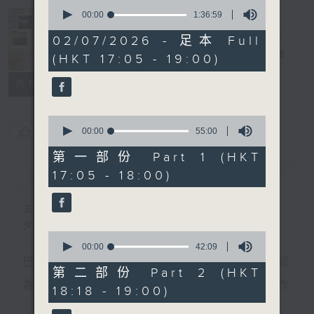
0
seconds
00:00
1:36:59
of
Sunset Music
1
02/07/2026 - 足本 Full
hour,
Diary 日樂誌
電台直播
(HKT 17:05 - 19:00)
36
minutes,
59
所有集數
seconds
0
您喜歡這個節目嗎?
seconds
00:00
55:00
of
55
第一部份 Part 1 (HKT
minutes,
簡介
GIST
17:05 - 18:00)
0
seconds
主持人：Charles Chik 戚家榮
夕陽無限好，只是近黃昏。
0
seconds
00:00
42:09
of
巴赫在生時與泰利文、韓德爾等齊名，去世後卻被認
42
第二部份 Part 2 (HKT
minutes,
為作品過時，在古典樂壇消失了好一陣子。傳世的作
18:18 - 19:00)
9
seconds
品再經典，終究會有被遺忘的一天。眼前的景致再美