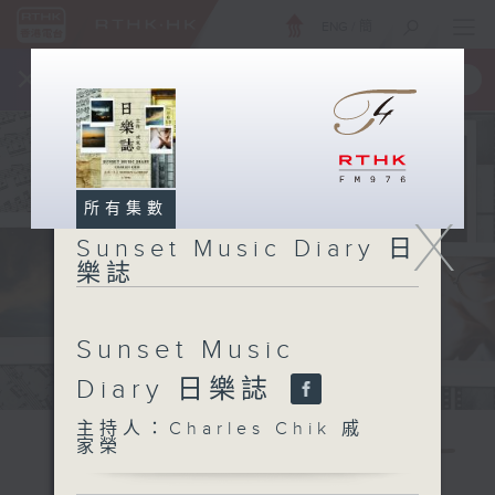
ENG
/
簡
×
全新 RTHK On The Go
取得
一手掌握 RTHK 電台、電視節目
所有集數
X
Sunset Music Diary 日
樂誌
Sunset Music
Diary 日樂誌
主持人：Charles Chik 戚
家榮