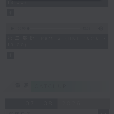
18:00)
0
seconds
0
seconds
00:00
42:09
of
42
第二部份 Part 2 (HKT 18:18 -
minutes,
19:00)
9
seconds
重溫
CATCHUP
07 - 08
2026