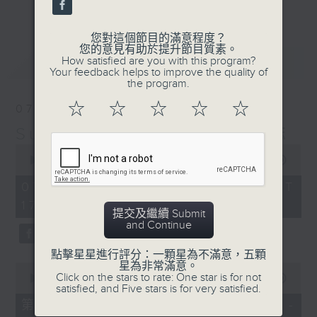
更多...
麗，亦總會有消失的一秒。
您對這個節目的滿意程度？
面對時光流逝，我們應當不要忘記。十九世紀，孟德
您的意見有助於提升節目質素。
最新
LATEST
How satisfied are you with this program?
爾遜籌備並指揮演出《聖馬太受難曲》，成功令巴赫
Your feedback helps to improve the quality of
the program.
的作品復興，巴赫亦逐漸被譽為有史以來最偉大的作
☆
☆
☆
☆
☆
07/08/2026
曲家之一。要令這個帶有歷史性的藝術形式流傳，就
Sunset Music Diary 日樂誌
必定要讓你我記得當中的美好。「日樂誌」逢星期一
0
至五，在五時至七時的日落時分，以日記形式與你追
seconds
00:00
1:36:59
of
憶古典樂壇當天發生過的大小事，記得誰曾在音樂路
1
07/08/2026 - 足本 Full (HKT
hour,
上留下足跡，坐擁那時那刻的浪漫晚霞。
17:05 - 19:00)
36
提交及繼續 Submit
minutes,
and Continue
59
seconds
點擊星星進行評分：一顆星為不滿意，五顆
星為非常滿意。
0
Click on the stars to rate: One star is for not
seconds
00:00
55:00
satisfied, and Five stars is for very satisfied.
of
55
第一部份 Part 1 (HKT 17:05 -
minutes,