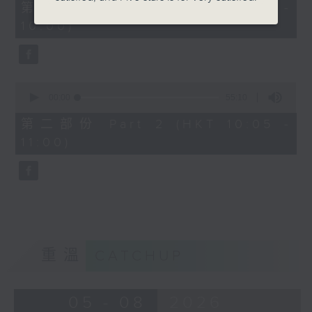
55
第一部份 Part 1 (HKT 09:05 -
minutes,
10:00)
10
seconds
0
seconds
00:00
55:10
of
55
第二部份 Part 2 (HKT 10:05 -
minutes,
11:00)
10
seconds
重溫
CATCHUP
05 - 08
2026