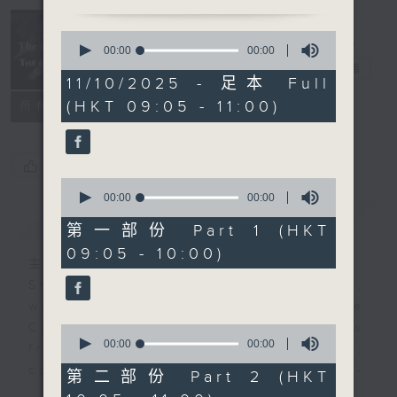
Classical
and The
0
Curious 爾想
seconds
00:00
00:00
of
不到
電台直播
0
11/10/2025 - 足本 Full
seconds
(HKT 09:05 - 11:00)
所有集數
您喜歡這個節目嗎?
0
seconds
00:00
00:00
of
簡介
GIST
0
第一部份 Part 1 (HKT
seconds
09:05 - 10:00)
主持人：Christopher Coleman 高爾文
Start your weekends off weird,
with The Classical and The
Curious, Radio 4’s latest show
0
seconds
00:00
00:00
from Christopher Coleman,
of
composer, music doctor, and self-
0
第二部份 Part 2 (HKT
seconds
certified genius!