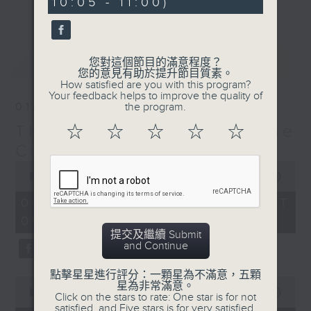
10:05 - 11:00)
更多...
With segments such as the Random
Karajan Generator, Weird
Instrument of the Week, the
最新
LATEST
您對這個節目的滿意程度？
Intermittent Music Quiz, and
您的意見有助於提升節目質素。
Composer of the Month, you never
How satisfied are you with this program?
Your feedback helps to improve the quality of
know what you might wake up to—
01/08/2026
the program.
but whatever it is, it will
The Classical and The
☆
☆
☆
☆
☆
definitely be fine music!
Curious 爾想不到
0
seconds
00:00
1:50:00
of
1
01/08/2026 - 足本 Full (HKT
hour,
09:05 - 11:00)
50
minutes,
提交及繼續 Submit
0
and Continue
seconds
點擊星星進行評分：一顆星為不滿意，五顆
0
星為非常滿意。
seconds
00:00
55:10
Click on the stars to rate: One star is for not
of
satisfied, and Five stars is for very satisfied.