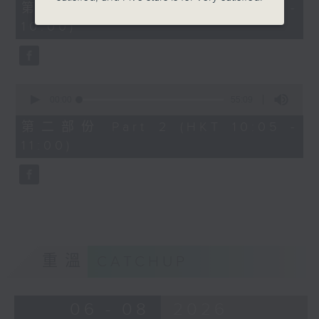
55
第一部份 Part 1 (HKT 09:05 -
minutes,
10:00)
0
seconds
0
seconds
00:00
55:09
of
55
第二部份 Part 2 (HKT 10:05 -
minutes,
11:00)
9
seconds
重溫
CATCHUP
06 - 08
2026