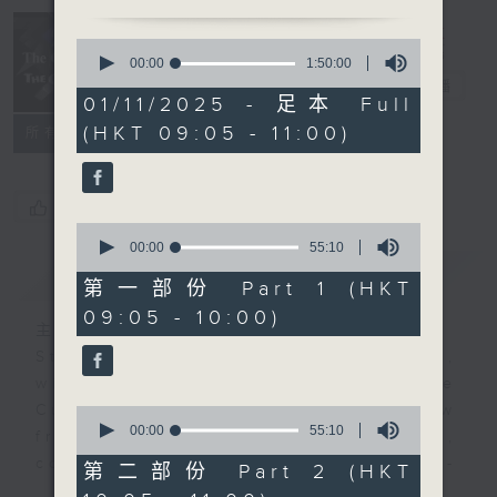
Classical
and The
0
Curious 爾想
seconds
00:00
1:50:00
of
不到
電台直播
1
01/11/2025 - 足本 Full
hour,
(HKT 09:05 - 11:00)
所有集數
50
minutes,
0
seconds
您喜歡這個節目嗎?
0
seconds
00:00
55:10
of
簡介
GIST
55
第一部份 Part 1 (HKT
minutes,
09:05 - 10:00)
10
主持人：Christopher Coleman 高爾文
seconds
Start your weekends off weird,
with The Classical and The
Curious, Radio 4’s latest show
0
seconds
00:00
55:10
from Christopher Coleman,
of
composer, music doctor, and self-
55
第二部份 Part 2 (HKT
minutes,
certified genius!