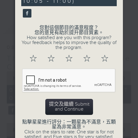
10:05 - 11:00)
10
更多...
With segments such as the Random
seconds
Karajan Generator, Weird
Instrument of the Week, the
最新
LATEST
您對這個節目的滿意程度？
Intermittent Music Quiz, and
您的意見有助於提升節目質素。
Composer of the Month, you never
How satisfied are you with this program?
Your feedback helps to improve the quality of
know what you might wake up to—
08/08/2026
the program.
but whatever it is, it will
The Classical and The
☆
☆
☆
☆
☆
definitely be fine music!
Curious 爾想不到
0
seconds
00:00
1:50:00
of
1
08/08/2026 - 足本 Full (HKT
hour,
09:05 - 11:00)
50
minutes,
提交及繼續 Submit
0
and Continue
seconds
點擊星星進行評分：一顆星為不滿意，五顆
0
星為非常滿意。
seconds
00:00
55:00
Click on the stars to rate: One star is for not
of
satisfied, and Five stars is for very satisfied.