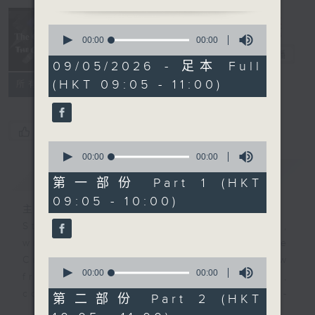
Classical
and The
0
Curious 爾想
seconds
00:00
00:00
of
不到
電台直播
0
09/05/2026 - 足本 Full
seconds
(HKT 09:05 - 11:00)
所有集數
您喜歡這個節目嗎?
0
seconds
00:00
00:00
of
簡介
GIST
0
第一部份 Part 1 (HKT
seconds
09:05 - 10:00)
主持人：Christopher Coleman 高爾文
Start your weekends off weird,
with The Classical and The
Curious, Radio 4’s latest show
0
seconds
00:00
00:00
from Christopher Coleman,
of
composer, music doctor, and self-
0
第二部份 Part 2 (HKT
seconds
certified genius!