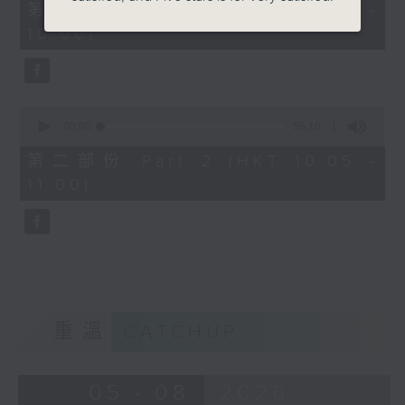
55
第一部份 Part 1 (HKT 09:05 -
minutes,
10:00)
10
seconds
0
seconds
00:00
55:10
of
55
第二部份 Part 2 (HKT 10:05 -
minutes,
11:00)
10
seconds
重溫
CATCHUP
05 - 08
2026