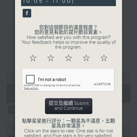
10:05 - 11:00)
更多...
With segments such as the Random
Karajan Generator, Weird
Instrument of the Week, the
最新
LATEST
您對這個節目的滿意程度？
Intermittent Music Quiz, and
您的意見有助於提升節目質素。
Composer of the Month, you never
How satisfied are you with this program?
Your feedback helps to improve the quality of
know what you might wake up to—
01/08/2026
the program.
but whatever it is, it will
The Classical and The
☆
☆
☆
☆
☆
definitely be fine music!
Curious 爾想不到
0
seconds
00:00
1:50:00
of
1
01/08/2026 - 足本 Full (HKT
hour,
09:05 - 11:00)
50
minutes,
提交及繼續 Submit
0
and Continue
seconds
點擊星星進行評分：一顆星為不滿意，五顆
0
星為非常滿意。
seconds
00:00
55:10
Click on the stars to rate: One star is for not
of
satisfied, and Five stars is for very satisfied.