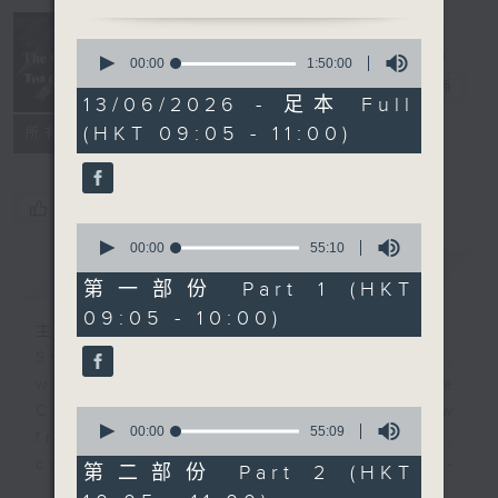
Classical
and The
0
Curious 爾想
seconds
00:00
1:50:00
of
不到
電台直播
1
13/06/2026 - 足本 Full
hour,
(HKT 09:05 - 11:00)
所有集數
50
minutes,
0
seconds
您喜歡這個節目嗎?
0
seconds
00:00
55:10
of
簡介
GIST
55
第一部份 Part 1 (HKT
minutes,
09:05 - 10:00)
10
主持人：Christopher Coleman 高爾文
seconds
Start your weekends off weird,
with The Classical and The
Curious, Radio 4’s latest show
0
seconds
00:00
55:09
from Christopher Coleman,
of
composer, music doctor, and self-
55
第二部份 Part 2 (HKT
minutes,
certified genius!