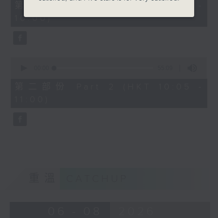
55
第一部份 Part 1 (HKT 09:05 -
minutes,
10:00)
0
seconds
0
seconds
00:00
55:09
of
55
第二部份 Part 2 (HKT 10:05 -
minutes,
11:00)
9
seconds
重溫
CATCHUP
06 - 08
2026