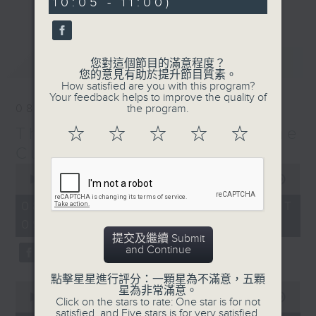
10:05 - 11:00)
9
更多...
With segments such as the Random
seconds
Karajan Generator, Weird
Instrument of the Week, the
最新
LATEST
您對這個節目的滿意程度？
Intermittent Music Quiz, and
您的意見有助於提升節目質素。
Composer of the Month, you never
How satisfied are you with this program?
Your feedback helps to improve the quality of
know what you might wake up to—
08/08/2026
the program.
but whatever it is, it will
The Classical and The
☆
☆
☆
☆
☆
definitely be fine music!
Curious 爾想不到
0
seconds
00:00
1:50:00
of
1
08/08/2026 - 足本 Full (HKT
hour,
09:05 - 11:00)
50
minutes,
提交及繼續 Submit
0
and Continue
seconds
點擊星星進行評分：一顆星為不滿意，五顆
0
星為非常滿意。
seconds
00:00
55:00
Click on the stars to rate: One star is for not
of
satisfied, and Five stars is for very satisfied.