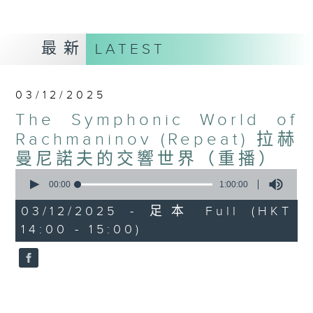
最新
LATEST
03/12/2025
The Symphonic World of
Rachmaninov (Repeat) 拉赫
曼尼諾夫的交響世界（重播）
0
seconds
00:00
1:00:00
of
1
03/12/2025 - 足本 Full (HKT
hour,
14:00 - 15:00)
0
seconds