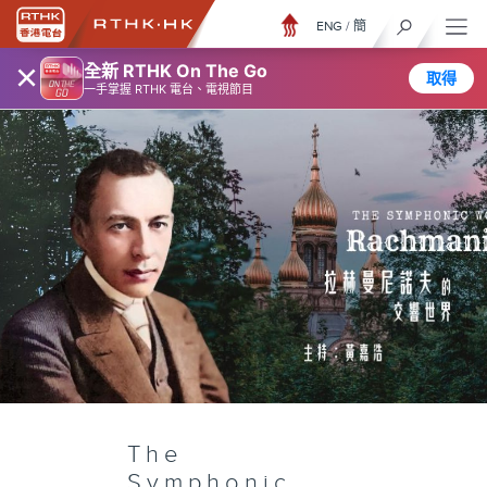
ENG
/
簡
×
全新 RTHK On The Go
取得
一手掌握 RTHK 電台、電視節目
The
Symphonic