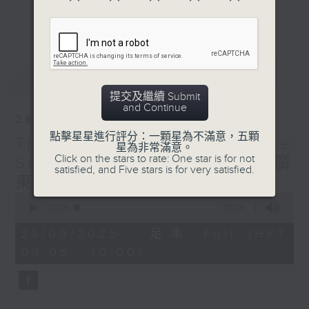
恨》都被用來勾勒舊日香港的情懷與聯想， 展現了南
更多...
音跨越不同年代的港人情感。節目邀來粵劇表演藝術
家、《香港非物質文化遺產系列：南音》編著者阮兆
最新
LATEST
輝教授，與聽眾細訴南音的歷史與魅力。節目內容包
提交及繼續 Submit
括欣賞一代南音瞽師杜煥（1910–1979）在富隆茶樓、
and Continue
28/09/2025
何耀光先生（1907–2006）在大宅、以及多位瞽師及
點擊星星進行評分：一顆星為不滿意，五顆
Traditional Cantonese
星為非常滿意。
師娘於上世紀電台獻唱的珍貴錄音。此外，節目將為
Click on the stars to rate: One star is for not
Singing - Naamyam 傳統廣
satisfied, and Five stars is for very satisfied.
聽眾深入剖析南音極具微模主義（Minimalism）特質的
東說唱—南音
基本曲式、樂器搭配及創作手法，亦會介紹戲台南音
0
seconds
00:00
55:00
以及南音近年在香港的發展。熱愛本土文化的聽眾，
of
55
28/09/2025 - 足本 Full (HKT
minutes,
豈能錯過。
09:05 - 10:00)
0
seconds