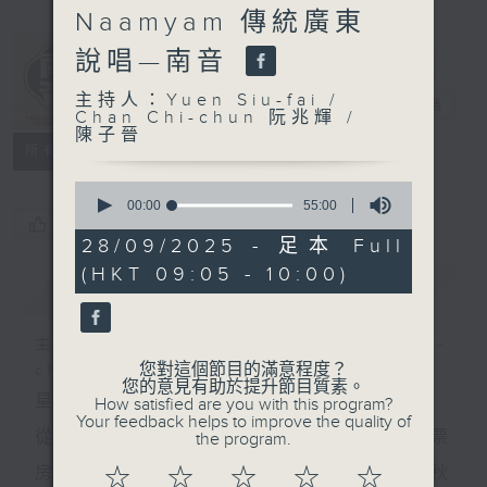
Naamyam 傳統廣東
Singing -
Naamyam 傳
說唱—南音
統廣東說唱—南
主持人：Yuen Siu-fai /
音
電台直播
Chan Chi-chun 阮兆輝 /
陳子晉
所有集數
0
seconds
00:00
55:00
of
您喜歡這個節目嗎?
55
28/09/2025 - 足本 Full
minutes,
(HKT 09:05 - 10:00)
0
簡介
GIST
seconds
主持人：Yuen Siu-fai / Chan Chi-
您對這個節目的滿意程度？
chun 阮兆輝 / 陳子晉
您的意見有助於提升節目質素。
星期日 早上9時
How satisfied are you with this program?
Your feedback helps to improve the quality of
從1987年的電影《胭脂扣》到2024年香港史上最高票
the program.
房的華語電影《破．地獄》，廣東南音名曲《客途秋
☆
☆
☆
☆
☆