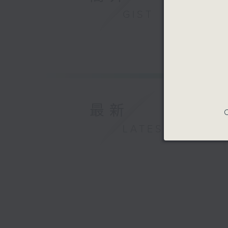
GIST
最新
C
LATEST