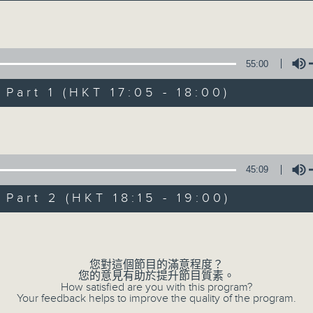
s to Remember 人約黃昏後 Sun 星期日 5pm 
Volume
55:00
art 1 (HKT 17:05 - 18:00)
Volume
Tunes to Rem
所有集數
45:09
art 2 (HKT 18:15 - 19:00)
您喜歡這個節目嗎?
Volume
您對這個節目的滿意程度？
主持人：Emma Liu 廖碧楨
您的意見有助於提升節目質素。
每個周日黃昏, Emma Liu (廖碧楨) 為
How satisfied are you with this program?
Your feedback helps to improve the quality of the program.