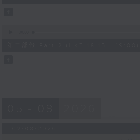
0
seconds
Volume
90%
0
seconds
00:00
of
45
第二部份 Part 2 (HKT 18:15 - 19:00)
minutes,
9
seconds
Volume
90%
05 - 08
2026
02/08/2026