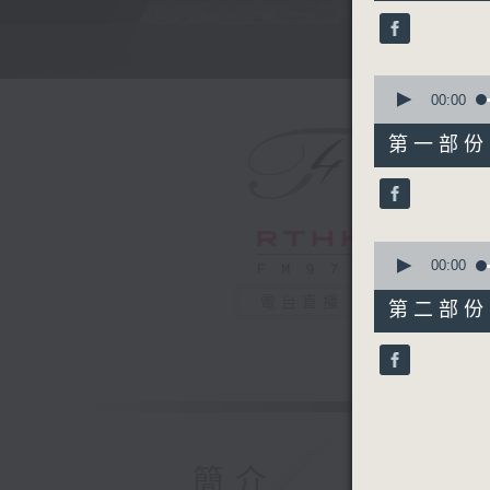
39
minutes,
59
Tune
seconds
90%
0
seconds
00:00
of
55
第一部份 P
minutes,
0
seconds
90%
0
seconds
00:00
of
45
電台直播
第二部份 P
minutes,
9
seconds
90%
簡介