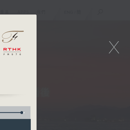
重溫
APPS
我們
ENG
/
簡
X