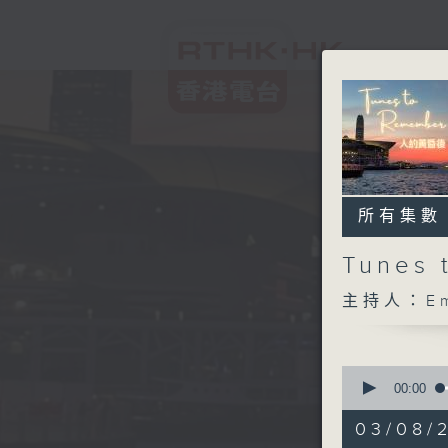
所有集數
Tunes
主持人：Em
0
seconds
00:00
of
1
03/08/2
hour,