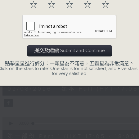
☆
☆
☆
☆
☆
02/08/2026
提交及繼續 Submit and Continue
Tunes to Remember 人約黃昏
點擊星星進行評分：一顆星為不滿意，五顆星為非常滿意。
lick on the stars to rate: One star is for not satisfied, and Five stars 
0
for very satisfied.
seconds
00:00
of
1
02/08/2026 - 足本 Full (HKT 17:05 
hour,
39
minutes,
59
seconds
Volume
90%
0
seconds
00:00
of
55
第一部份 Part 1 (HKT 17:05 - 18:00)
minutes,