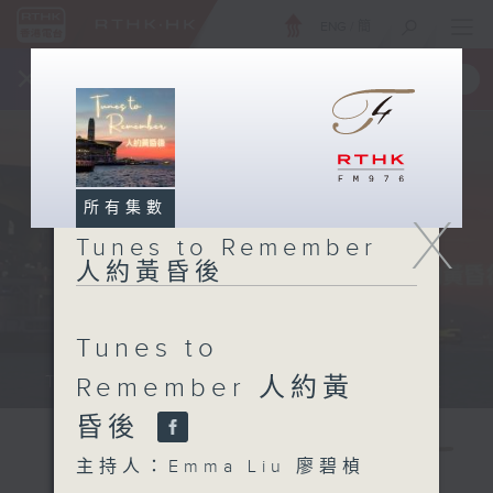
ENG
/
簡
×
全新 RTHK On The Go
取得
一手掌握 RTHK 電台、電視節目
所有集數
X
Tunes to Remember
人約黃昏後
Tunes to
Tunes to Remember 人約黃昏後...
Remember 人約黃
昏後
主持人：Emma Liu 廖碧楨