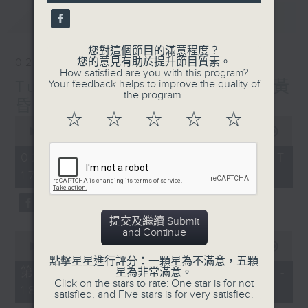
最新
LATEST
您對這個節目的滿意程度？
您的意見有助於提升節目質素。
02/08/2026
How satisfied are you with this program?
Tunes to Remember 人約黃
Your feedback helps to improve the quality of
the program.
昏後
☆
☆
☆
☆
☆
0
seconds
00:00
1:39:59
of
1
02/08/2026 - 足本 Full (HKT
hour,
17:05 - 19:00)
39
minutes,
59
seconds
提交及繼續 Submit
and Continue
0
seconds
00:00
55:00
of
點擊星星進行評分：一顆星為不滿意，五顆
55
第一部份 Part 1 (HKT 17:05 -
星為非常滿意。
minutes,
Click on the stars to rate: One star is for not
18:00)
0
satisfied, and Five stars is for very satisfied.
seconds