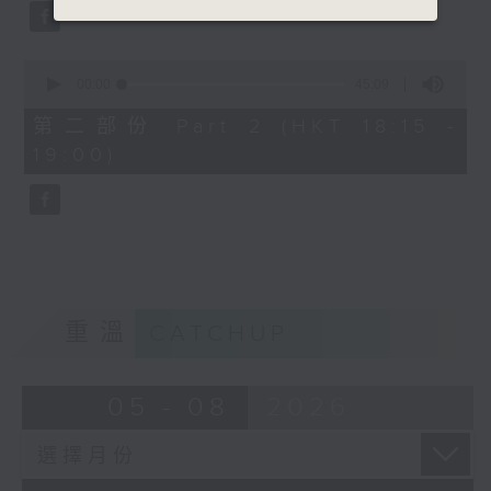
0
seconds
00:00
45:09
of
45
第二部份 Part 2 (HKT 18:15 -
minutes,
19:00)
9
seconds
重溫
CATCHUP
05 - 08
2026