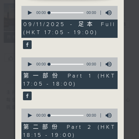
Tunes to
0
seconds
00:00
00:00
Remember 人
of
0
09/11/2025 - 足本 Full
約黃昏後
電台直播
seconds
(HKT 17:05 - 19:00)
所有集數
您喜歡這個節目嗎?
0
seconds
00:00
00:00
of
0
第一部份 Part 1 (HKT
簡介
GIST
seconds
17:05 - 18:00)
主持人：Emma Liu 廖碧楨
每個周日黃昏, Emma Liu (廖碧楨) 為你精心
挑選的兩個小時的古典音樂旅程。
0
seconds
00:00
00:00
of
0
第二部份 Part 2 (HKT
seconds
18:15 - 19:00)