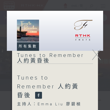
ENG
/
簡
×
全新 RTHK On The Go
取得
一手掌握 RTHK 電台、電視節目
所有集數
X
Tunes to Remember
人約黃昏後
Tunes to
Tunes to Remember 人約黃昏後...
Remember 人約黃
昏後
主持人：Emma Liu 廖碧楨