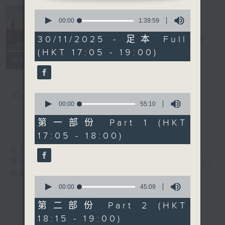
Tunes to
0
seconds
00:00
1:39:59
Remember 人
of
1
30/11/2025 - 足本 Full
約黃昏後
電台直播
hour,
(HKT 17:05 - 19:00)
39
所有集數
minutes,
59
seconds
您喜歡這個節目嗎?
0
seconds
00:00
55:10
of
55
第一部份 Part 1 (HKT
簡介
GIST
minutes,
17:05 - 18:00)
10
seconds
主持人：Emma Liu 廖碧楨
每個周日黃昏, Emma Liu (廖碧楨) 為你精心
挑選的兩個小時的古典音樂旅程。
0
seconds
00:00
45:09
of
45
第二部份 Part 2 (HKT
minutes,
18:15 - 19:00)
9