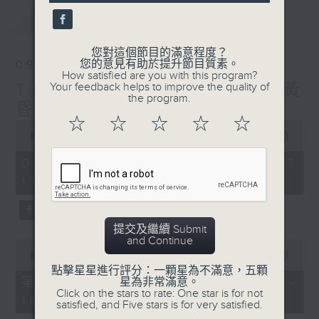
seconds
最新
LATEST
您對這個節目的滿意程度？
您的意見有助於提升節目質素。
09/08/2026
How satisfied are you with this program?
Tunes to Remember 人約黃
Your feedback helps to improve the quality of
the program.
昏後
☆
☆
☆
☆
☆
0
seconds
00:00
1:40:00
of
1
09/08/2026 - 足本 Full (HKT
hour,
17:05 - 19:00)
40
minutes,
0
seconds
提交及繼續 Submit
and Continue
0
seconds
00:00
55:00
of
點擊星星進行評分：一顆星為不滿意，五顆
55
第一部份 Part 1 (HKT 17:05 -
星為非常滿意。
minutes,
Click on the stars to rate: One star is for not
18:00)
0
satisfied, and Five stars is for very satisfied.
seconds