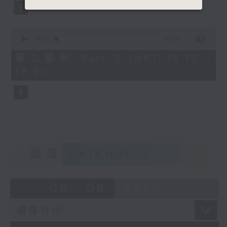
0
seconds
00:00
45:09
of
45
第二部份 Part 2 (HKT 18:15 -
minutes,
19:00)
9
seconds
重溫
CATCHUP
06 - 08
2026