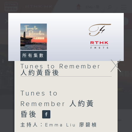
ENG
/
簡
×
全新 RTHK On The Go
取得
一手掌握 RTHK 電台、電視節目
所有集數
X
Tunes to Remember
人約黃昏後
Tunes to
Tunes to Remember 人約黃昏後...
Remember 人約黃
昏後
主持人：Emma Liu 廖碧楨