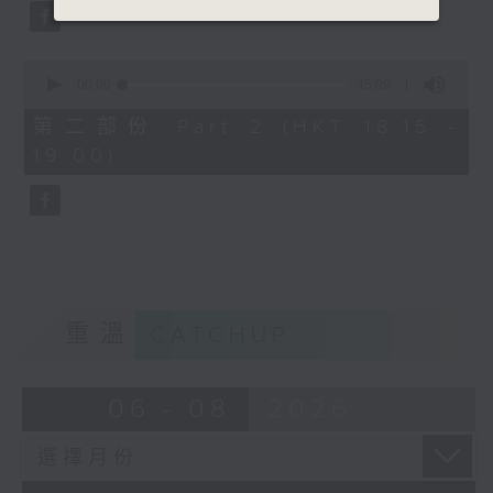
0
seconds
00:00
45:09
of
45
第二部份 Part 2 (HKT 18:15 -
minutes,
19:00)
9
seconds
重溫
CATCHUP
06 - 08
2026