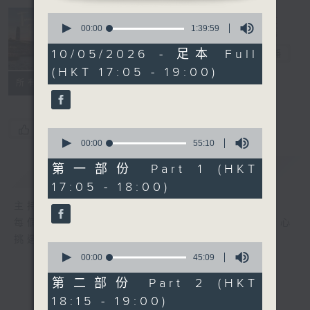
Tunes to
0
seconds
00:00
1:39:59
Remember 人
of
1
10/05/2026 - 足本 Full
約黃昏後
電台直播
hour,
(HKT 17:05 - 19:00)
39
所有集數
minutes,
59
seconds
您喜歡這個節目嗎?
0
seconds
00:00
55:10
of
55
第一部份 Part 1 (HKT
簡介
GIST
minutes,
17:05 - 18:00)
10
seconds
主持人：Emma Liu 廖碧楨
每個周日黃昏, Emma Liu (廖碧楨) 為你精心
挑選的兩個小時的古典音樂旅程。
0
seconds
00:00
45:09
of
45
第二部份 Part 2 (HKT
minutes,
18:15 - 19:00)
9