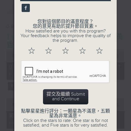
seconds
最新
LATEST
您對這個節目的滿意程度？
您的意見有助於提升節目質素。
09/08/2026
How satisfied are you with this program?
Tunes to Remember 人約黃
Your feedback helps to improve the quality of
the program.
昏後
☆
☆
☆
☆
☆
0
seconds
00:00
1:40:00
of
1
09/08/2026 - 足本 Full (HKT
hour,
17:05 - 19:00)
40
minutes,
0
seconds
提交及繼續 Submit
and Continue
0
seconds
00:00
55:00
of
點擊星星進行評分：一顆星為不滿意，五顆
55
第一部份 Part 1 (HKT 17:05 -
星為非常滿意。
minutes,
Click on the stars to rate: One star is for not
18:00)
0
satisfied, and Five stars is for very satisfied.
seconds