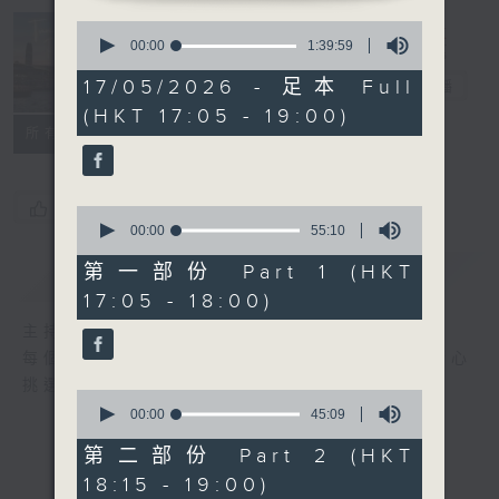
Tunes to
0
seconds
00:00
1:39:59
Remember 人
of
1
17/05/2026 - 足本 Full
約黃昏後
電台直播
hour,
(HKT 17:05 - 19:00)
39
所有集數
minutes,
59
seconds
您喜歡這個節目嗎?
0
seconds
00:00
55:10
of
55
第一部份 Part 1 (HKT
簡介
GIST
minutes,
17:05 - 18:00)
10
seconds
主持人：Emma Liu 廖碧楨
每個周日黃昏, Emma Liu (廖碧楨) 為你精心
挑選的兩個小時的古典音樂旅程。
0
seconds
00:00
45:09
of
45
第二部份 Part 2 (HKT
minutes,
18:15 - 19:00)
9