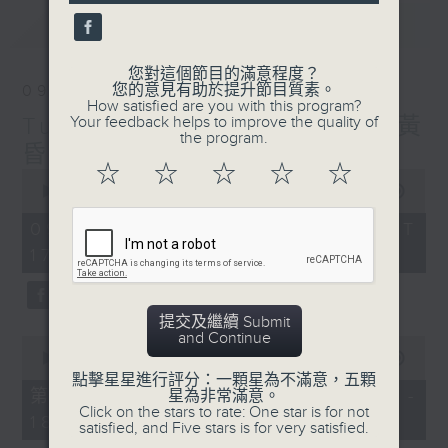
seconds
最新
LATEST
您對這個節目的滿意程度？
您的意見有助於提升節目質素。
09/08/2026
How satisfied are you with this program?
Tunes to Remember 人約黃
Your feedback helps to improve the quality of
the program.
昏後
☆
☆
☆
☆
☆
0
seconds
00:00
1:40:00
of
1
09/08/2026 - 足本 Full (HKT
hour,
17:05 - 19:00)
40
minutes,
0
seconds
提交及繼續 Submit
and Continue
0
seconds
00:00
55:00
of
點擊星星進行評分：一顆星為不滿意，五顆
55
第一部份 Part 1 (HKT 17:05 -
星為非常滿意。
minutes,
Click on the stars to rate: One star is for not
18:00)
0
satisfied, and Five stars is for very satisfied.
seconds