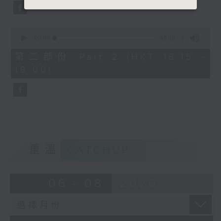
0
seconds
00:00
45:09
of
45
第二部份 Part 2 (HKT 18:15 -
minutes,
19:00)
9
seconds
重溫
CATCHUP
06 - 08
2026