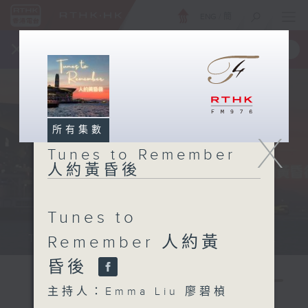
ENG
/
簡
×
全新 RTHK On The Go
取得
一手掌握 RTHK 電台、電視節目
所有集數
X
Tunes to Remember
人約黃昏後
Tunes to
Tunes to Remember 人約黃昏後...
Remember 人約黃
昏後
主持人：Emma Liu 廖碧楨