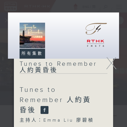
ENG
/
簡
×
全新 RTHK On The Go
取得
一手掌握 RTHK 電台、電視節目
所有集數
X
Tunes to Remember
人約黃昏後
Tunes to
Tunes to Remember 人約黃昏後...
Remember 人約黃
昏後
主持人：Emma Liu 廖碧楨