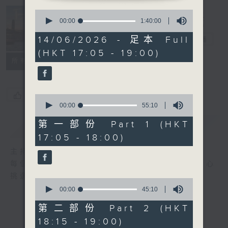
Tunes to
0
seconds
00:00
1:40:00
Remember 人
of
1
14/06/2026 - 足本 Full
約黃昏後
電台直播
hour,
(HKT 17:05 - 19:00)
40
所有集數
minutes,
0
seconds
您喜歡這個節目嗎?
0
seconds
00:00
55:10
of
55
第一部份 Part 1 (HKT
簡介
GIST
minutes,
17:05 - 18:00)
10
seconds
主持人：Emma Liu 廖碧楨
每個周日黃昏, Emma Liu (廖碧楨) 為你精心
挑選的兩個小時的古典音樂旅程。
0
seconds
00:00
45:10
of
45
第二部份 Part 2 (HKT
minutes,
18:15 - 19:00)
10