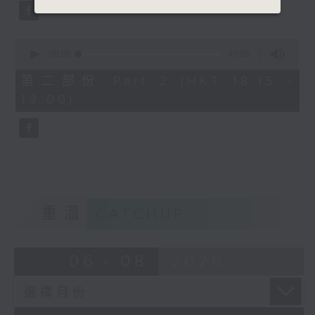
0
seconds
00:00
45:09
of
45
第二部份 Part 2 (HKT 18:15 -
minutes,
19:00)
9
seconds
重溫
CATCHUP
06 - 08
2026