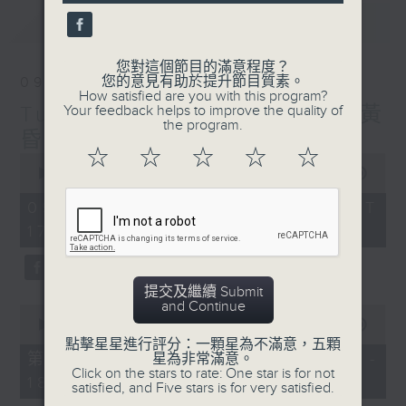
seconds
最新
LATEST
您對這個節目的滿意程度？
您的意見有助於提升節目質素。
09/08/2026
How satisfied are you with this program?
Tunes to Remember 人約黃
Your feedback helps to improve the quality of
the program.
昏後
☆
☆
☆
☆
☆
0
seconds
00:00
1:40:00
of
1
09/08/2026 - 足本 Full (HKT
hour,
17:05 - 19:00)
40
minutes,
0
seconds
提交及繼續 Submit
and Continue
0
seconds
00:00
55:00
of
點擊星星進行評分：一顆星為不滿意，五顆
55
第一部份 Part 1 (HKT 17:05 -
星為非常滿意。
minutes,
Click on the stars to rate: One star is for not
18:00)
0
satisfied, and Five stars is for very satisfied.
seconds