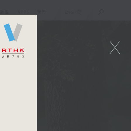
重溫
APPS
我們
ENG
/
簡
X