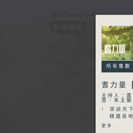
所有集數
耆力量
主持人：蕭
雯、朱玉蘭
1. 笑談天下
精選各地
2. 信不信由
更多...