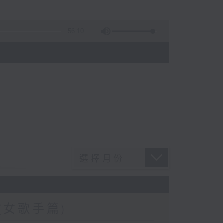
56:10
)
女歌手篇)