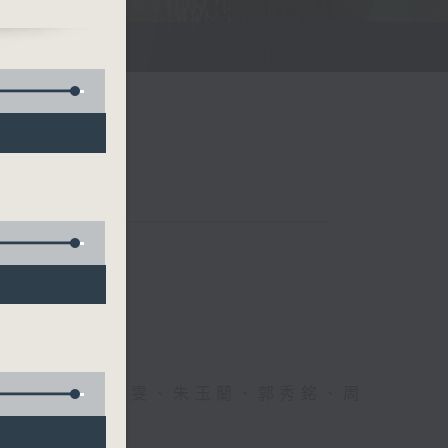
聯絡
、何麗明、陳靜雯、朱玉蘭、郭秀銘、周