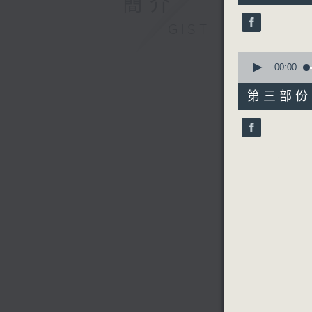
簡介
9
seconds
GIST
90%
0
seconds
00:00
of
56
第三部份 P
minutes,
10
seconds
90%