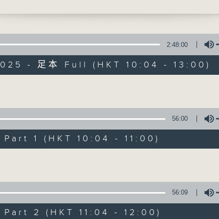
 (1130-1200)
鼓勵長者增加自信、發揮潛能 。
麗明院線》
2:48:00
邊行邊傾》
025 - 足本 Full (HKT 10:04 - 13:00)
專線
耆力量
Volume
特備網頁
FACEBOOK
所有集數
56:00
art 1 (HKT 10:04 - 11:00)
您喜歡這個節目嗎?
Volume
主持人：蕭希婷、藍煒婷；銀齡DJ：陳家亨
56:09
惠珠
art 2 (HKT 11:04 - 12:00)