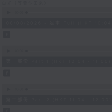
白光《等着你回來》
0
seconds
00:00
of
2
08/08/2026 - 足本 Full (HKT 10:04 
hours,
48
minutes,
0
seconds
Volume
90%
0
seconds
00:00
of
56
第一部份 Part 1 (HKT 10:04 - 11:00)
minutes,
0
seconds
Volume
90%
0
seconds
00:00
of
56
第二部份 Part 2 (HKT 11:04 - 12:00)
minutes,
9
seconds
Volume