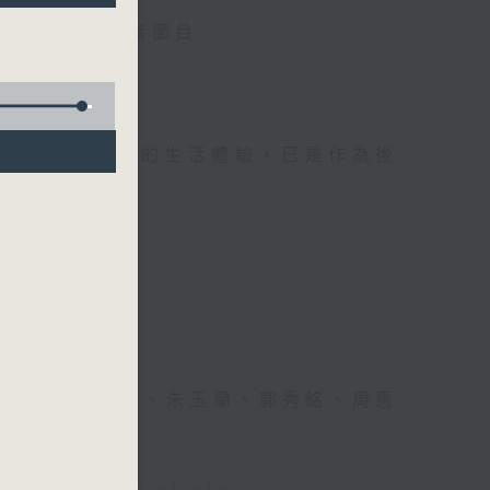
電台互動式長者節目
，因為憑著他們的生活體驗，已是作為後
續精彩！
能。
何麗明、陳靜雯、朱玉蘭、郭秀銘、周惠