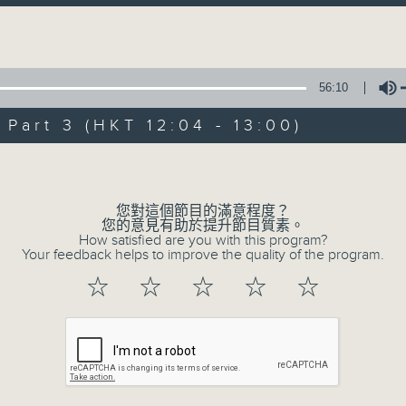
Volume
「聽取你的聲音、重視你的意見」
連結網頁與
《
耆力量》
56:10
art 3 (HKT 12:04 - 13:00)
現代長者不再是孤獨一群，更不是弱勢社群
輩的學習典範。
Volume
只要每位長者能重拾童心，人生下半場可以繼
您對這個節目的滿意程度？
您的意見有助於提升節目質素。
How satisfied are you with this program?
Your feedback helps to improve the quality of the program.
<
耆力量 >
節目鼓勵長者增加自信、發揮潛
逢星期六上午十時至一時播出
☆
☆
☆
☆
☆
主持：蕭希婷、藍煒婷；銀齡DJ：陳家亨、
珠