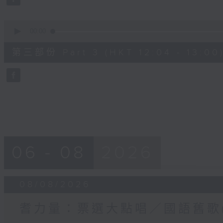
90%
0
seconds
00:00
of
56
第三部份 Part 3 (HKT 12:04 - 13:00
minutes,
10
seconds
Volume
90%
06 - 08
2026
08/08/2026
耆力量：票選大點唱／國語舊歌(