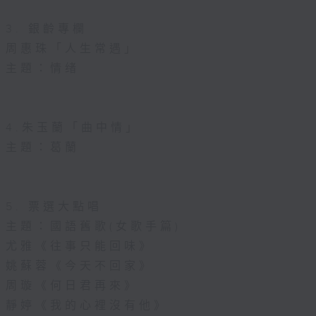
3. 銀齡專欄
周惠珠「人生常遇」
主題：情绪
4.朱玉蘭「曲中情」
主題：葛蘭
5. 票選大點唱
主題：國語舊歌(女歌手篇)
尤雅《往事只能回味》
姚蘇蓉《今天不回家》
周璇《何日君再來》
靜婷《我的心裡沒有他》