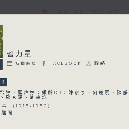
電視
電台
新聞
WEB+
耆力量
聯絡
特備網頁
FACEBOOK
希婷、藍煒婷；銀齡DJ：陳家亨、何麗明、陳靜
、郭秀銘、周惠珠
事 (1015-1050)
趣聞
你 (1050-1130)