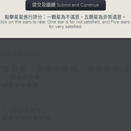
《耆力量A Power 網頁》：
https://app4.
提交及繼續 Submit and Continue
《耆力量》熱線 : 1872312
點擊星星進行評分：一顆星為不滿意，五顆星為非常滿意。
lick on the stars to rate: One star is for not satisfied, and Five stars 
for very satisfied.
《耆力量》電郵：ap@rthk.org.hk
08/08/2026
耆力量：票選大點唱／國語舊歌(女
1. 笑談天下事
精選各地趣聞
2. 信不信由你
趣味有獎問答遊戲