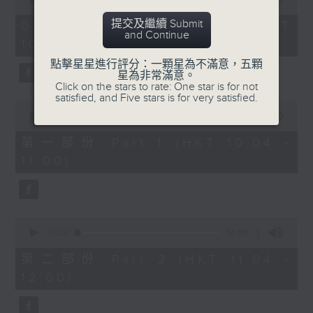
趣味有獎問答遊戲
https://app4.rthk.hk/special/elderly/
of
2
提交及繼續 Submit
01/08/2026 - 足本 Full (HKT
hours,
and Continue
《耆力量》熱線 : 1872312
10:04 - 13:00)
47
3. 銀齡專欄
minutes,
點擊星星進行評分：一顆星為不滿意，五顆
59
《耆力量》電郵：ap@rthk.org.hk
星為非常滿意。
seconds
Click on the stars to rate: One star is for not
郭秀銘「邊行邊傾」
satisfied, and Five stars is for very satisfied.
主題：元朗南生圍
0
seconds
00:00
56:00
of
陳靜雯「健康有雯路」
56
第一部份 Part 1 (HKT 10:04 -
minutes,
主題：蛋白知多D
11:00)
0
seconds
4. 耆力量專線
0
seconds
00:00
56:09
主題：心靈健康大檢測
of
56
第二部份 Part 2 (HKT 11:04 -
minutes,
12:00)
9
seconds