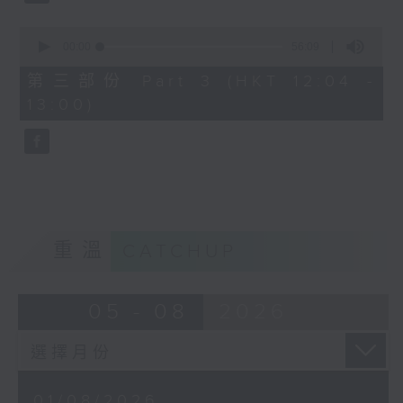
0
seconds
00:00
56:09
of
56
第三部份 Part 3 (HKT 12:04 -
minutes,
13:00)
9
seconds
重溫
CATCHUP
05 - 08
2026
01/08/2026