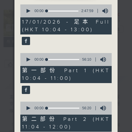
0
seconds
00:00
2:47:59
of
2
17/01/2026 - 足本 Full
hours,
(HKT 10:04 - 13:00)
耆力量
電台直播
47
minutes,
59
特備網頁
FACEBOOK
聯絡
所有集數
seconds
0
seconds
00:00
56:10
您喜歡這個節目嗎?
of
56
第一部份 Part 1 (HKT
minutes,
10:04 - 11:00)
10
簡介
GIST
seconds
主持人：蕭希婷、藍煒婷；銀齡DJ：陳家
0
亨、何麗明、陳靜雯、朱玉蘭、郭秀銘、周惠
seconds
00:00
56:20
珠
of
56
第二部份 Part 2 (HKT
minutes,
「聽取你的聲音、重視你的意見」
連結網頁與
11:04 - 12:00)
20
seconds