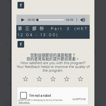
電台互動式長者節目
更多...
《
耆力量》
0
seconds
00:00
56:09
現代長者不再是孤獨一群，更不是弱勢社群，
of
最新
LATEST
56
第三部份 Part 3 (HKT
因為憑著他們的生活體驗，已是作為後輩的學
minutes,
習典範。
12:04 - 13:00)
9
seconds
01/08/2026
只要每位長者能重拾童心，人生下半場可以繼
續精彩！
耆力量：耆力量專線—心靈健
您對這個節目的滿意程度？
您的意見有助於提升節目質素。
康大檢測
<
耆力量 >
節目鼓勵長者增加自信、發揮潛
How satisfied are you with this program?
Your feedback helps to improve the quality of
能。
the program.
1. 笑談天下事
逢星期六上午十時至一時播出
☆
☆
☆
☆
☆
精選各地趣聞
主持：蕭希婷、藍煒婷；銀齡DJ：陳家亨、
更多...
何麗明、陳靜雯、朱玉蘭、郭秀銘、周惠珠
2. 信不信由你
0
《耆力量A Power 網頁》：
seconds
00:00
2:47:59