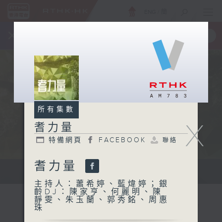
ENG
/
簡
×
全新 RTHK On The Go
取得
一手掌握 RTHK 電台、電視節目
所有集數
X
耆力量
特備網頁
FACEBOOK
聯絡
耆力量
鼓勵長者增加自信、發揮潛能 。
主持人：蕭希婷、藍煒婷；銀
齡DJ：陳家亨、何麗明、陳
靜雯、朱玉蘭、郭秀銘、周惠
珠