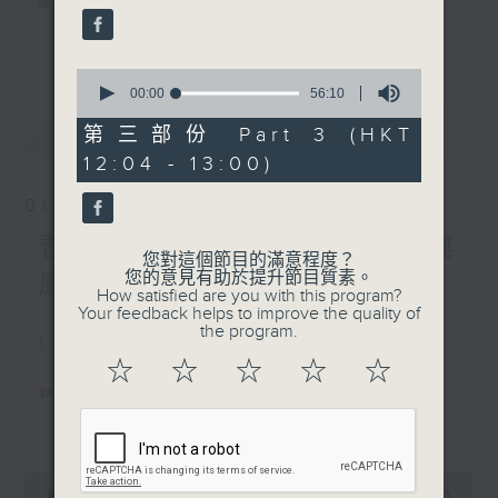
電台互動式長者節目
更多...
《
耆力量》
0
seconds
00:00
56:10
現代長者不再是孤獨一群，更不是弱勢社群，
of
最新
LATEST
56
第三部份 Part 3 (HKT
因為憑著他們的生活體驗，已是作為後輩的學
minutes,
習典範。
12:04 - 13:00)
10
seconds
01/08/2026
只要每位長者能重拾童心，人生下半場可以繼
續精彩！
耆力量：耆力量專線—心靈健
您對這個節目的滿意程度？
您的意見有助於提升節目質素。
康大檢測
<
耆力量 >
節目鼓勵長者增加自信、發揮潛
How satisfied are you with this program?
Your feedback helps to improve the quality of
能。
the program.
1. 笑談天下事
逢星期六上午十時至一時播出
☆
☆
☆
☆
☆
精選各地趣聞
主持：蕭希婷、藍煒婷；銀齡DJ：陳家亨、
更多...
何麗明、陳靜雯、朱玉蘭、郭秀銘、周惠珠
2. 信不信由你
0
《耆力量A Power 網頁》：
seconds
00:00
2:47:59