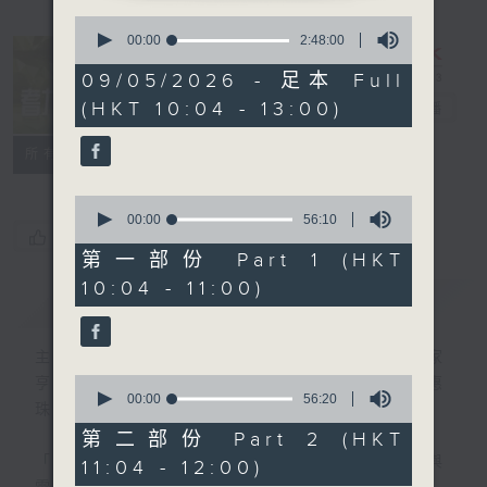
0
seconds
00:00
2:48:00
of
2
09/05/2026 - 足本 Full
hours,
(HKT 10:04 - 13:00)
耆力量
電台直播
48
minutes,
0
特備網頁
FACEBOOK
聯絡
所有集數
seconds
0
seconds
00:00
56:10
您喜歡這個節目嗎?
of
56
第一部份 Part 1 (HKT
minutes,
10:04 - 11:00)
10
簡介
GIST
seconds
主持人：蕭希婷、藍煒婷；銀齡DJ：陳家
0
亨、何麗明、陳靜雯、朱玉蘭、郭秀銘、周惠
seconds
00:00
56:20
珠
of
56
第二部份 Part 2 (HKT
minutes,
「聽取你的聲音、重視你的意見」
連結網頁與
11:04 - 12:00)
20
seconds