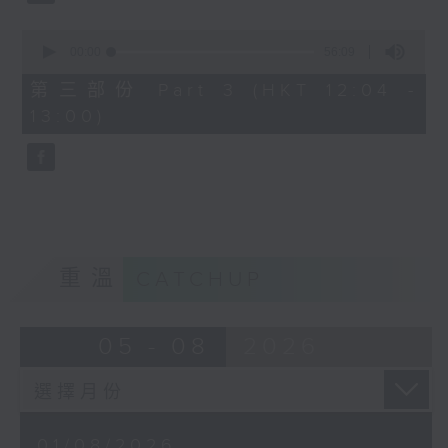
0
seconds
00:00
56:09
of
56
第三部份 Part 3 (HKT 12:04 -
minutes,
13:00)
9
seconds
重溫
CATCHUP
05 - 08
2026
01/08/2026