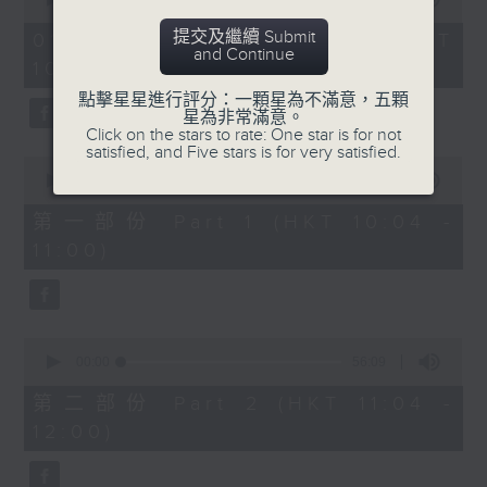
趣味有獎問答遊戲
https://app4.rthk.hk/special/elderly/
of
2
提交及繼續 Submit
01/08/2026 - 足本 Full (HKT
hours,
and Continue
《耆力量》熱線 : 1872312
10:04 - 13:00)
47
3. 銀齡專欄
minutes,
點擊星星進行評分：一顆星為不滿意，五顆
59
《耆力量》電郵：ap@rthk.org.hk
星為非常滿意。
seconds
Click on the stars to rate: One star is for not
郭秀銘「邊行邊傾」
satisfied, and Five stars is for very satisfied.
主題：元朗南生圍
0
seconds
00:00
56:00
of
陳靜雯「健康有雯路」
56
第一部份 Part 1 (HKT 10:04 -
minutes,
主題：蛋白知多D
11:00)
0
seconds
4. 耆力量專線
0
seconds
00:00
56:09
主題：心靈健康大檢測
of
56
第二部份 Part 2 (HKT 11:04 -
minutes,
12:00)
9
seconds