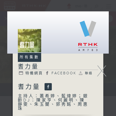
ENG
/
簡
×
全新 RTHK On The Go
取得
一手掌握 RTHK 電台、電視節目
所有集數
X
耆力量
特備網頁
FACEBOOK
聯絡
耆力量
鼓勵長者增加自信、發揮潛能 。
主持人：蕭希婷、藍煒婷；銀
齡DJ：陳家亨、何麗明、陳
靜雯、朱玉蘭、郭秀銘、周惠
珠