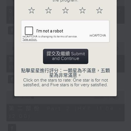
the program.
趣味有獎問答遊戲
https://app4.rthk.hk/special/elderly/
of
2
☆
☆
☆
☆
☆
01/08/2026 - 足本 Full (HKT
hours,
《耆力量》熱線 : 1872312
10:04 - 13:00)
47
3. 銀齡專欄
minutes,
59
《耆力量》電郵：ap@rthk.org.hk
seconds
郭秀銘「邊行邊傾」
主題：元朗南生圍
0
seconds
00:00
56:00
of
提交及繼續 Submit
陳靜雯「健康有雯路」
56
and Continue
第一部份 Part 1 (HKT 10:04 -
minutes,
主題：蛋白知多D
11:00)
0
點擊星星進行評分：一顆星為不滿意，五顆
seconds
星為非常滿意。
Click on the stars to rate: One star is for not
satisfied, and Five stars is for very satisfied.
4. 耆力量專線
0
seconds
00:00
56:09
主題：心靈健康大檢測
of
56
第二部份 Part 2 (HKT 11:04 -
minutes,
12:00)
9
seconds