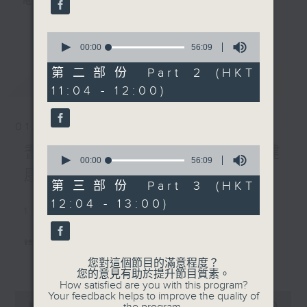
電台互動式長者節目
4. 耆力量專線
更多...
主題：夏日驅蟲大作戰
《
耆力量》
0
seconds
00:00
56:09
of
開放熱線與聽眾拉近距離
現代長者不再是孤獨一群，更不是弱勢社群，
56
第二部份 Part 2 (HKT
最新
LATEST
minutes,
因為憑著他們的生活體驗，已是作為後輩的學
11:04 - 12:00)
9
習典範。
seconds
01/08/2026
只要每位長者能重拾童心，人生下半場可以繼
續精彩！
耆力量：耆力量專線—心靈健
0
seconds
00:00
56:09
of
康大檢測
<
耆力量 >
節目鼓勵長者增加自信、發揮潛
56
第三部份 Part 3 (HKT
minutes,
能。
12:04 - 13:00)
9
1. 笑談天下事
逢星期六上午十時至一時播出
seconds
精選各地趣聞
主持：蕭希婷、藍煒婷；銀齡DJ：陳家亨、
更多...
您對這個節目的滿意程度？
何麗明、陳靜雯、朱玉蘭、郭秀銘、周惠珠
您的意見有助於提升節目質素。
2. 信不信由你
How satisfied are you with this program?
0
Your feedback helps to improve the quality of
《耆力量A Power 網頁》：
seconds
00:00
2:47:59