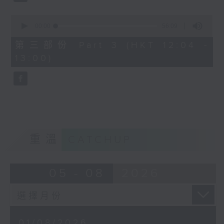
0
seconds
00:00
56:09
of
56
第三部份 Part 3 (HKT 12:04 -
minutes,
13:00)
9
seconds
重溫
CATCHUP
05 - 08
2026
01/08/2026