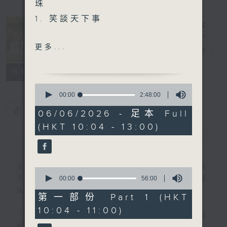
珠
1. 笑談天下事
精選各地趣聞
更多...
耆力量
電台直播
特備網頁
FACEBOOK
聯絡
所有集數
2. 信不信由你
0
seconds
00:00
2:48:00
of
趣味有獎問答遊戲
您喜歡這個節目嗎?
2
06/06/2026 - 足本 Full
hours,
(HKT 10:04 - 13:00)
48
minutes,
簡介
GIST
3. 銀齡專欄
0
seconds
陳靜雯「健康有雯路」
主持人：蕭希婷、藍煒婷；銀齡DJ：陳家
0
主題：夏日炎炎去邊好
seconds
00:00
56:00
亨、何麗明、陳靜雯、朱玉蘭、郭秀銘、周惠
of
郭秀銘「邊行邊傾」
珠
56
第一部份 Part 1 (HKT
主題：饒宗頤文化館
minutes,
10:04 - 11:00)
0
「聽取你的聲音、重視你的意見」
連結網頁與
seconds