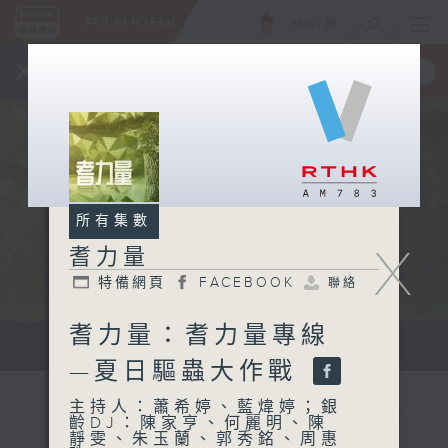
ENG
/
簡
×
全新 RTHK On The Go
取得
一手掌握 RTHK 電台、電視節目
所有集數
X
耆力量
特備網頁
FACEBOOK
聯絡
耆力量：耆力量專線
鼓勵長者增加自信、發揮潛能 。
—夏日驅蟲大作戰
主持人：蕭希婷、藍煒婷；銀
齡DJ：陳家亨、何麗明、陳
靜雯、朱玉蘭、郭秀銘、周惠