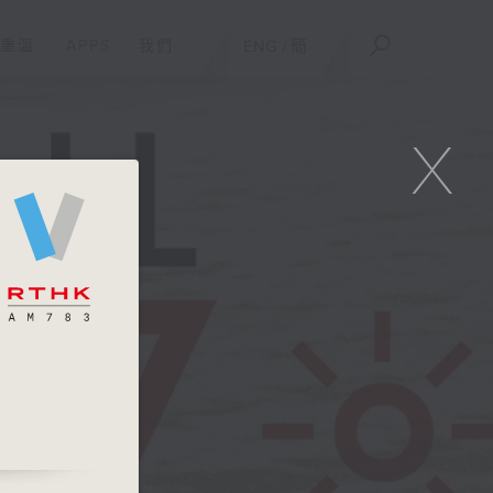
重溫
APPS
我們
ENG
/
簡
X