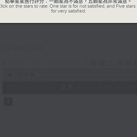
點擊星星進行評分：一顆星為不滿意，五顆星為非常滿意。
lick on the stars to rate: One star is for not satisfied, and Five stars 
for very satisfied.
02/08/2026
Beautiful Sunday（與第二台
0
seconds
00:00
of
56
02/08/2026 - 足本 Full (HKT 06:04
minutes,
0
seconds
Volume
90%