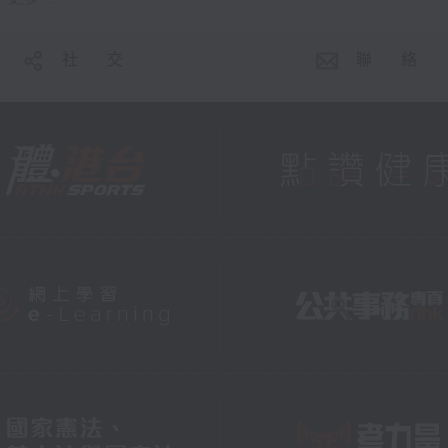
社 交
聯 絡