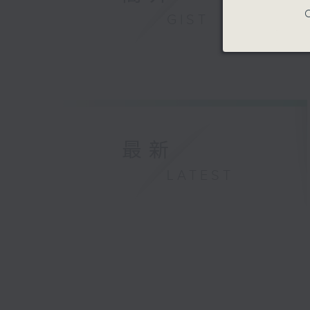
C
GIST
最新
LATEST