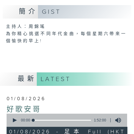
簡介
GIST
主持人：周錦瑤
為你精心挑選不同年代金曲，每個星期六帶來一
個愉快的早上!
最新
LATEST
01/08/2026
好歌安哥
0
seconds
00:00
1:52:00
of
1
01/08/2026 - 足本 Full (HKT