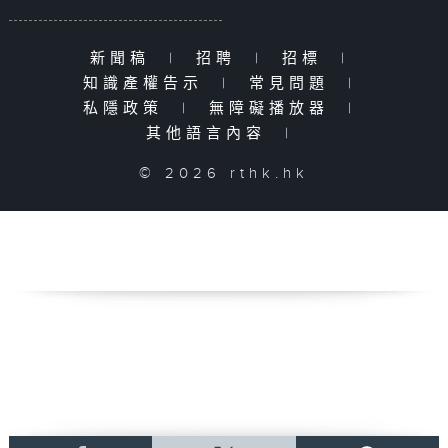
新聞稿
|
招聘
|
招標
|
知識產權告示
|
常見問題
|
私隱政策
|
無障礙播放器
|
其他語言內容
|
© 2026 rthk.hk