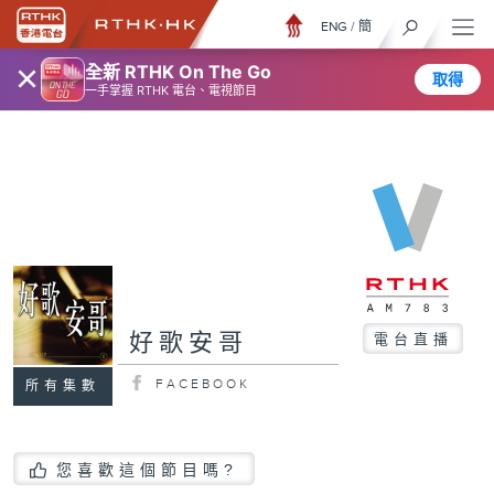
ENG
/
簡
×
全新 RTHK On The Go
取得
一手掌握 RTHK 電台、電視節目
好歌安哥
電台直播
FACEBOOK
所有集數
您喜歡這個節目嗎?