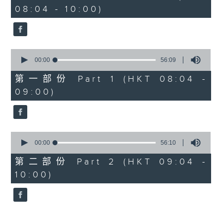
hour,
08:04 - 10:00)
52
minutes,
0
seconds
0
seconds
00:00
56:09
of
56
第一部份 Part 1 (HKT 08:04 -
minutes,
09:00)
9
seconds
0
seconds
00:00
56:10
of
56
第二部份 Part 2 (HKT 09:04 -
minutes,
10:00)
10
seconds