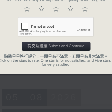
Your feedback helps to improve the quality of the program.
of
56
☆
☆
☆
☆
☆
第一部份 Part 1 (HKT 08:04 - 09:00
minutes,
9
seconds
Volume
90%
0
seconds
00:00
of
56
提交及繼續 Submit and Continue
第二部份 Part 2 (HKT 09:04 - 10:00
minutes,
10
點擊星星進行評分：一顆星為不滿意，五顆星為非常滿意。
seconds
Volume
lick on the stars to rate: One star is for not satisfied, and Five stars 
90%
for very satisfied.
05 - 08
2026