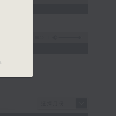
)
56:10
)
is