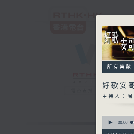
所有集數
好歌安
電台直播
主持人：周
0
seconds
00:00
of
1