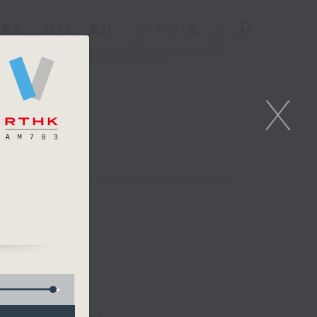
重溫
APPS
我們
ENG
/
簡
X