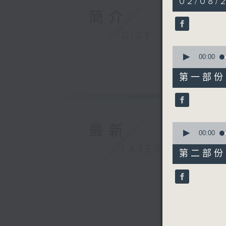
02/08/
hour,
52
簡介
minutes,
0
GIST
seconds
90%
0
seconds
00:00
of
56
第一部份 P
minutes,
10
seconds
90%
0
最新
seconds
00:00
of
LATEST
56
第二部份 P
minutes,
10
seconds
90%