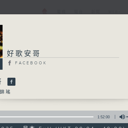
電視
電台
新聞
WEB+
好歌安哥
好歌安哥
FACEBOOK
FACEBOOK
所有集數
哥
錦瑤
您喜歡這個節目嗎?
1:52:00
主持人：周錦瑤