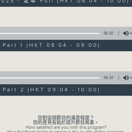
2025 - 足本 Full (HKT 08:04 - 10:00)
為你精心挑選不同年代金曲，每個星期六帶來
Volume
56:10
art 1 (HKT 08:04 - 09:00)
Volume
01/08/2026
好歌安哥
56:10
0
seconds
00:00
of
art 2 (HKT 09:04 - 10:00)
1
01/08/2026 - 足本 Full (HKT 08:04 
hour,
Volume
52
minutes,
0
seconds
Volume
您對這個節目的滿意程度？
90%
您的意見有助於提升節目質素。
0
How satisfied are you with this program?
seconds
00:00