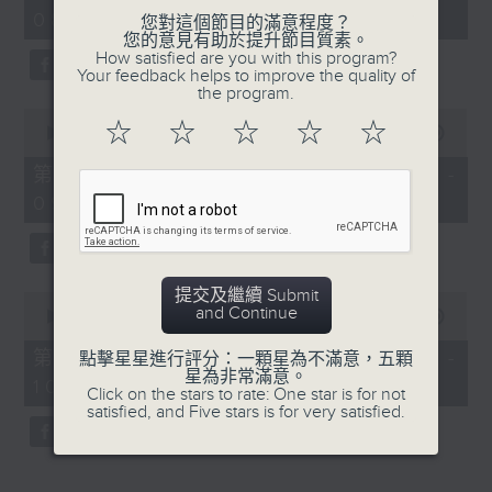
hour,
08:04 - 10:00)
52
您對這個節目的滿意程度？
minutes,
您的意見有助於提升節目質素。
0
How satisfied are you with this program?
seconds
Your feedback helps to improve the quality of
the program.
0
☆
☆
☆
☆
☆
seconds
00:00
56:09
of
56
第一部份 Part 1 (HKT 08:04 -
minutes,
09:00)
9
seconds
提交及繼續 Submit
0
and Continue
seconds
00:00
56:10
of
56
第二部份 Part 2 (HKT 09:04 -
點擊星星進行評分：一顆星為不滿意，五顆
minutes,
星為非常滿意。
10:00)
10
Click on the stars to rate: One star is for not
seconds
satisfied, and Five stars is for very satisfied.