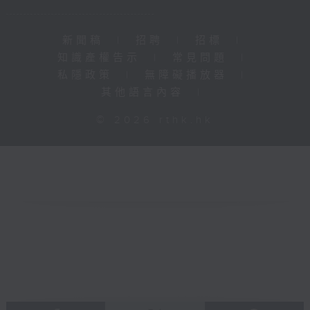
新聞稿
|
招聘
|
招標
|
知識產權告示
|
常見問題
|
私隱政策
|
無障礙播放器
|
其他語言內容
|
© 2026 rthk.hk