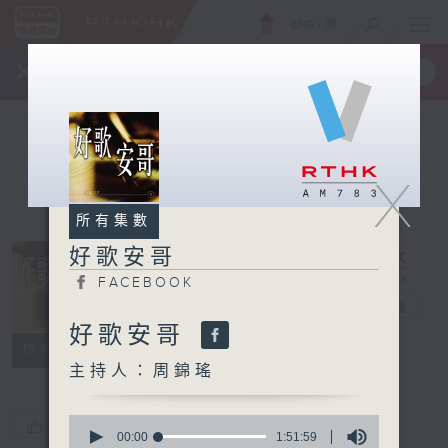
ENG
/
簡
×
全新 RTHK On The Go
取得
一手掌握 RTHK 電台、電視節目
X
所有集數
好歌安哥
FACEBOOK
好歌安哥
電台直播
好歌安哥
FACEBOOK
所有集數
主持人：周錦瑤
0
您喜歡這個節目嗎?
seconds
00:00
1:51:59