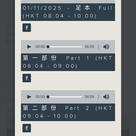
of
1
01/11/2025 - 足本 Full
簡介
GIST
hour,
(HKT 08:04 - 10:00)
51
minutes,
59
主持人：周錦瑤
seconds
為你精心挑選不同年代金曲，每個星期六帶來一
個愉快的早上!
0
seconds
00:00
56:00
of
56
第一部份 Part 1 (HKT
minutes,
08:04 - 09:00)
0
seconds
最新
LATEST
0
seconds
00:00
56:09
01/08/2026
of
56
第二部份 Part 2 (HKT
好歌安哥
minutes,
09:04 - 10:00)
9
0
seconds
seconds
00:00
1:52:00
of
1
01/08/2026 - 足本 Full (HKT