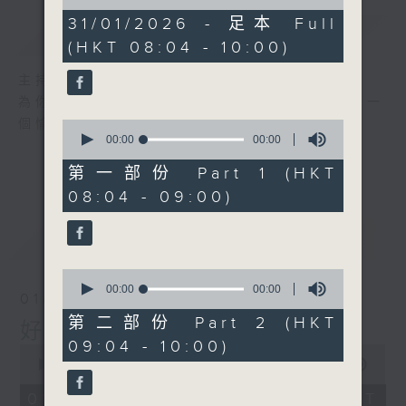
of
0
31/01/2026 - 足本 Full
簡介
GIST
seconds
(HKT 08:04 - 10:00)
主持人：周錦瑤
為你精心挑選不同年代金曲，每個星期六帶來一
個愉快的早上!
0
seconds
00:00
00:00
of
0
第一部份 Part 1 (HKT
seconds
08:04 - 09:00)
最新
LATEST
0
seconds
00:00
00:00
01/08/2026
of
0
第二部份 Part 2 (HKT
好歌安哥
seconds
09:04 - 10:00)
0
seconds
00:00
1:52:00
of
1
01/08/2026 - 足本 Full (HKT