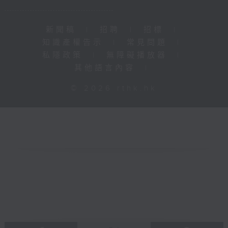
新聞稿
|
招聘
|
招標
|
知識產權告示
|
常見問題
|
私隱政策
|
無障礙播放器
|
其他語言內容
|
© 2026 rthk.hk