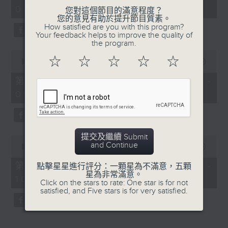
hour,
08:04 - 10:00)
52
您對這個節目的滿意程度？
minutes,
您的意見有助於提升節目質素。
0
How satisfied are you with this program?
seconds
Your feedback helps to improve the quality of
the program.
0
☆
☆
☆
☆
☆
seconds
00:00
56:09
of
56
第一部份 Part 1 (HKT 08:04 -
minutes,
09:00)
9
seconds
提交及繼續 Submit
0
and Continue
seconds
00:00
56:10
of
56
第二部份 Part 2 (HKT 09:04 -
點擊星星進行評分：一顆星為不滿意，五顆
minutes,
星為非常滿意。
10:00)
10
Click on the stars to rate: One star is for not
seconds
satisfied, and Five stars is for very satisfied.