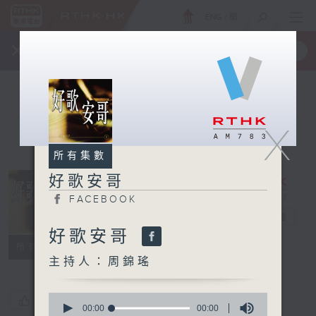
ENG
/
簡
×
全新 RTHK On The Go
取得
一手掌握 RTHK 電台、電視節目
X
所有集數
好歌安哥
FACEBOOK
好歌安哥
電台直播
好歌安哥
FACEBOOK
所有集數
主持人：周錦瑤
0
您喜歡這個節目嗎?
seconds
00:00
00:00