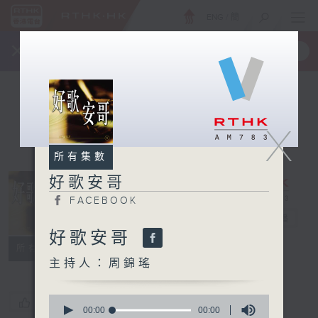
ENG
/
簡
×
全新 RTHK On The Go
取得
一手掌握 RTHK 電台、電視節目
X
所有集數
好歌安哥
FACEBOOK
好歌安哥
電台直播
好歌安哥
FACEBOOK
所有集數
主持人：周錦瑤
0
您喜歡這個節目嗎?
seconds
00:00
00:00