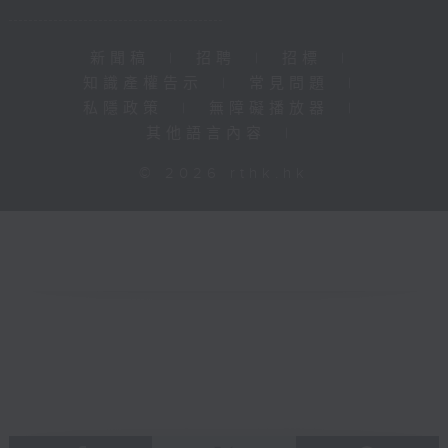
新聞稿
|
招聘
|
招標
|
知識產權告示
|
常見問題
|
私隱政策
|
無障礙播放器
|
其他語言內容
|
© 2026 rthk.hk