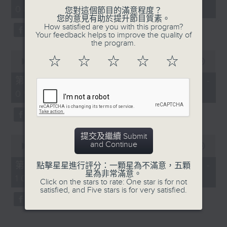
hour,
08:04 - 10:00)
52
您對這個節目的滿意程度？
minutes,
您的意見有助於提升節目質素。
0
How satisfied are you with this program?
seconds
Your feedback helps to improve the quality of
the program.
0
☆
☆
☆
☆
☆
seconds
00:00
56:09
of
56
第一部份 Part 1 (HKT 08:04 -
minutes,
09:00)
9
seconds
提交及繼續 Submit
0
and Continue
seconds
00:00
56:10
of
56
第二部份 Part 2 (HKT 09:04 -
點擊星星進行評分：一顆星為不滿意，五顆
minutes,
星為非常滿意。
10:00)
10
Click on the stars to rate: One star is for not
seconds
satisfied, and Five stars is for very satisfied.