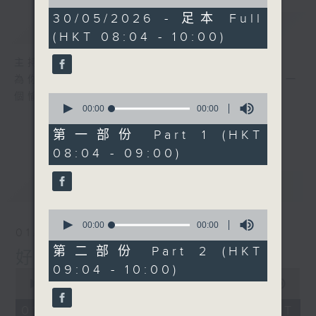
of
0
30/05/2026 - 足本 Full
簡介
GIST
seconds
(HKT 08:04 - 10:00)
主持人：周錦瑤
為你精心挑選不同年代金曲，每個星期六帶來一
個愉快的早上!
0
seconds
00:00
00:00
of
0
第一部份 Part 1 (HKT
seconds
08:04 - 09:00)
最新
LATEST
0
seconds
00:00
00:00
01/08/2026
of
0
第二部份 Part 2 (HKT
好歌安哥
seconds
09:04 - 10:00)
0
seconds
00:00
1:52:00
of
1
01/08/2026 - 足本 Full (HKT